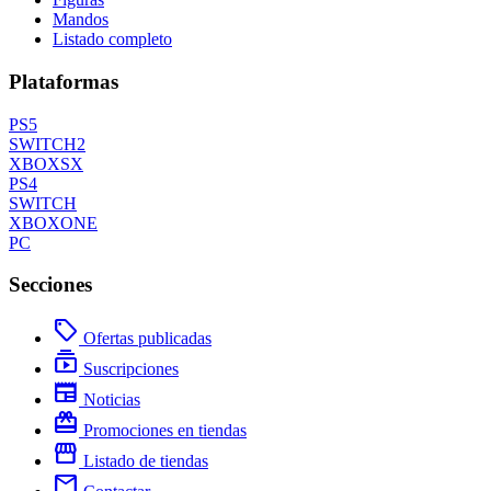
Mandos
Listado completo
Plataformas
PS5
SWITCH2
XBOXSX
PS4
SWITCH
XBOXONE
PC
Secciones
local_offer
Ofertas publicadas
subscriptions
Suscripciones
newspaper
Noticias
redeem
Promociones en tiendas
storefront
Listado de tiendas
mail