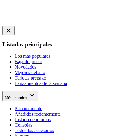
close
Listados principales
Los más populares
Baja de precio
Novedades
Mejores del año
Tarjetas prepago
Lanzamientos de la semana
expand_more
Más listados
Próximamente
Añadidos recientemente
Listado de idiomas
Consolas
Todos los accesorios
Figuras