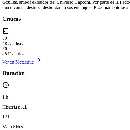
Goblins, ambos extraídos del Universo Capcom. Por parte de la Facto
quién con su destreza desbordará a sus enemigos. Próximamente se anu
Críticas
analytics
80
48 Análisis
76
48 Usuarios
arrow_forward
Ver en Metacritic
Duración
pace
1 h
Historia ppal.
12 h
Main Sides