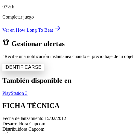
97½ h
Completar juego
arrow_forward
Ver en How Long To Beat
notifications_active
Gestionar alertas
"Recibe una notificación instantánea cuando el precio baje de tu objeti
IDENTIFICARSE
También disponible en
PlayStation 3
FICHA TÉCNICA
Fecha de lanzamiento
15/02/2012
Desarrolldora
Capcom
Distribuidora
Capcom