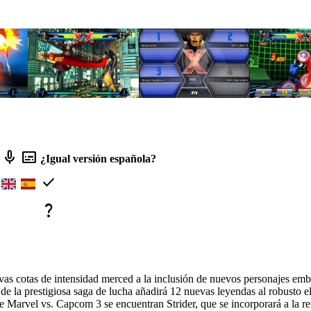
mic
subtitles
¿Igual versión española?
check
question_mark
vas cotas de intensidad merced a la inclusión de nuevos personajes em
e la prestigiosa saga de lucha añadirá 12 nuevas leyendas al robusto e
e Marvel vs. Capcom 3 se encuentran Strider, que se incorporará a la re