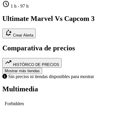
schedule
1 h
-
97 h
Ultimate Marvel Vs Capcom 3
notification_add
Crear Alerta
Comparativa de precios
trending_up
HISTÓRICO DE PRECIOS
Mostrar más tiendas
Sin precios ni tiendas disponibles para mostrar
Multimedia