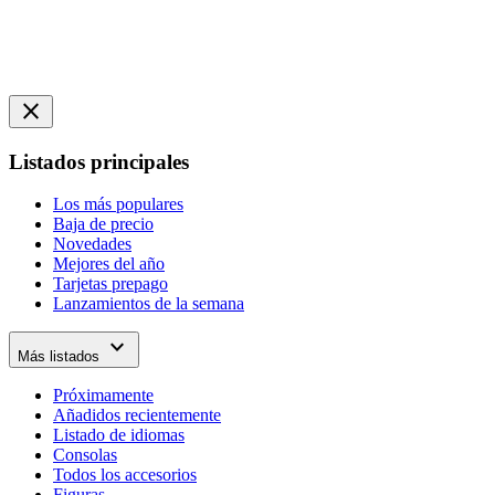
close
Listados principales
Los más populares
Baja de precio
Novedades
Mejores del año
Tarjetas prepago
Lanzamientos de la semana
expand_more
Más listados
Próximamente
Añadidos recientemente
Listado de idiomas
Consolas
Todos los accesorios
Figuras