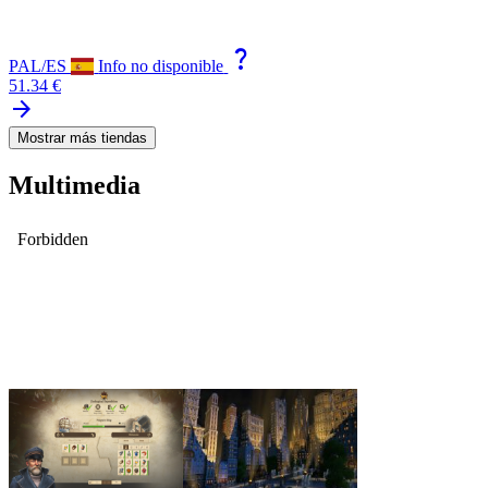
question_mark
PAL/ES
Info no disponible
51.34 €
arrow_forward
Mostrar más tiendas
Multimedia