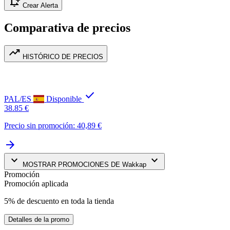
notification_add
Crear Alerta
Comparativa de precios
trending_up
HISTÓRICO DE PRECIOS
check
PAL/ES
Disponible
38.85 €
Precio sin promoción: 40,89 €
arrow_forward
keyboard_arrow_down
keyboard_arrow_down
MOSTRAR PROMOCIONES DE Wakkap
Promoción
Promoción aplicada
5% de descuento en toda la tienda
Detalles de la promo