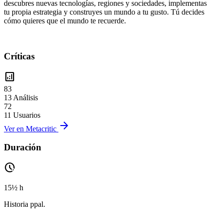
descubres nuevas tecnologías, regiones y sociedades, implementas
tu propia estrategia y construyes un mundo a tu gusto. Tú decides
cómo quieres que el mundo te recuerde.
Críticas
analytics
83
13 Análisis
72
11 Usuarios
arrow_forward
Ver en Metacritic
Duración
pace
15½ h
Historia ppal.