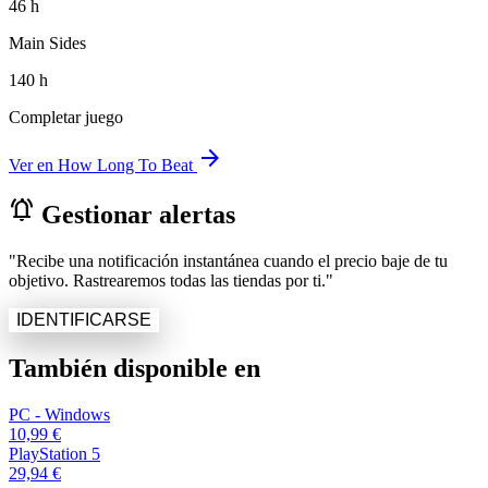
46 h
Main Sides
140 h
Completar juego
arrow_forward
Ver en How Long To Beat
notifications_active
Gestionar alertas
"Recibe una notificación instantánea cuando el precio baje de tu
objetivo. Rastrearemos todas las tiendas por ti."
IDENTIFICARSE
También disponible en
PC - Windows
10,99 €
PlayStation 5
29,94 €