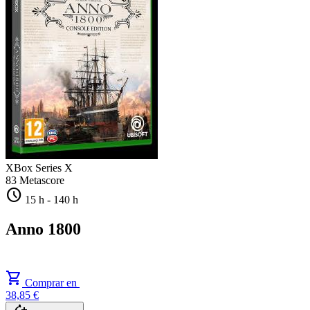
XBox Series X
83
Metascore
schedule
15 h
-
140 h
Anno 1800
shopping_cart
Comprar en
38,85 €