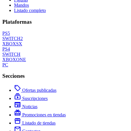
Mandos
Listado completo
Plataformas
PS5
SWITCH2
XBOXSX
PS4
SWITCH
XBOXONE
PC
Secciones
local_offer
Ofertas publicadas
subscriptions
Suscripciones
newspaper
Noticias
redeem
Promociones en tiendas
storefront
Listado de tiendas
mail