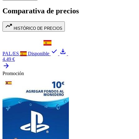
Comparativa de precios
trending_up
HISTÓRICO DE PRECIOS
check
download
PAL/ES
Disponible
4.49 €
arrow_forward
Promoción