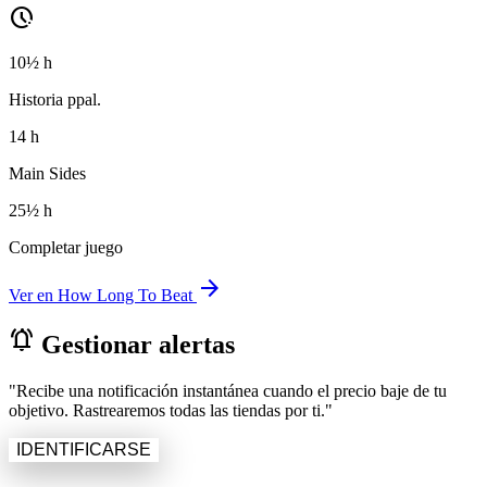
pace
10½ h
Historia ppal.
14 h
Main Sides
25½ h
Completar juego
arrow_forward
Ver en How Long To Beat
notifications_active
Gestionar alertas
"Recibe una notificación instantánea cuando el precio baje de tu
objetivo. Rastrearemos todas las tiendas por ti."
IDENTIFICARSE