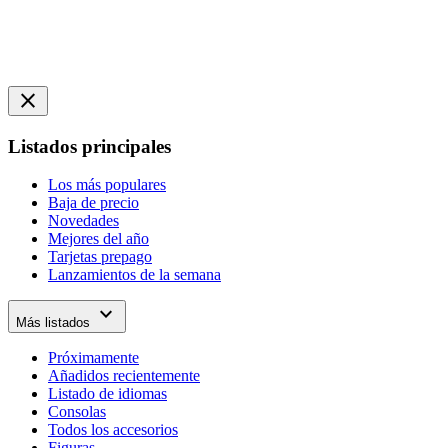
close
Listados principales
Los más populares
Baja de precio
Novedades
Mejores del año
Tarjetas prepago
Lanzamientos de la semana
expand_more
Más listados
Próximamente
Añadidos recientemente
Listado de idiomas
Consolas
Todos los accesorios
Figuras