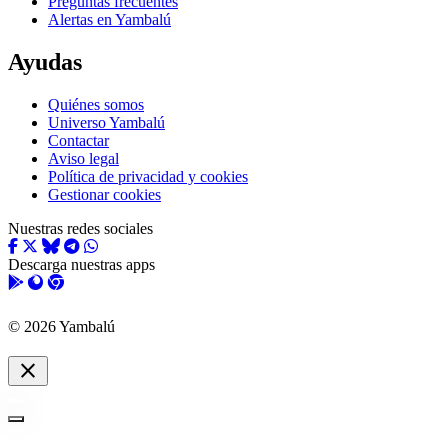
Preguntas frecuentes
Alertas en Yambalú
Ayudas
Quiénes somos
Universo Yambalú
Contactar
Aviso legal
Política de privacidad y cookies
Gestionar cookies
Nuestras redes sociales
Descarga nuestras apps
© 2026 Yambalú
close