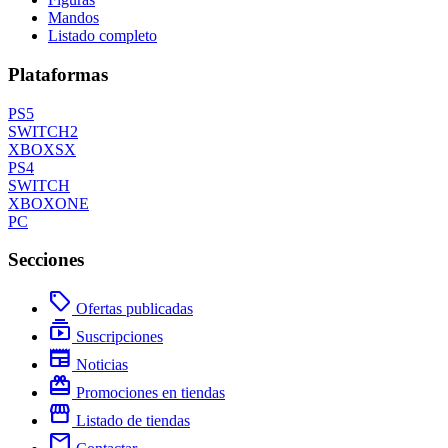
Mandos
Listado completo
Plataformas
PS5
SWITCH2
XBOXSX
PS4
SWITCH
XBOXONE
PC
Secciones
local_offer
Ofertas publicadas
subscriptions
Suscripciones
newspaper
Noticias
redeem
Promociones en tiendas
storefront
Listado de tiendas
mail