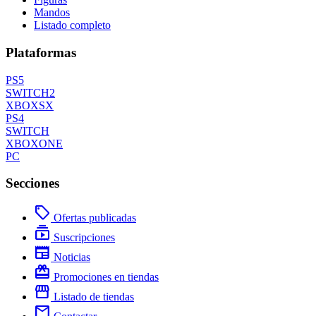
Mandos
Listado completo
Plataformas
PS5
SWITCH2
XBOXSX
PS4
SWITCH
XBOXONE
PC
Secciones
local_offer
Ofertas publicadas
subscriptions
Suscripciones
newspaper
Noticias
redeem
Promociones en tiendas
storefront
Listado de tiendas
mail