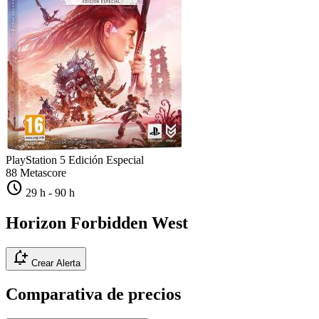
PlayStation 5
Edición Especial
88
Metascore
schedule
29 h
-
90 h
Horizon Forbidden West
notification_add
Crear Alerta
Comparativa de precios