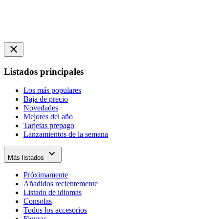
close
Listados principales
Los más populares
Baja de precio
Novedades
Mejores del año
Tarjetas prepago
Lanzamientos de la semana
expand_more
Más listados
Próximamente
Añadidos recientemente
Listado de idiomas
Consolas
Todos los accesorios
Figuras