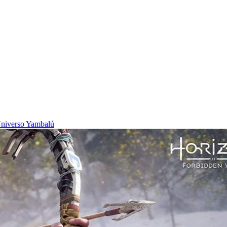
niverso Yambalú