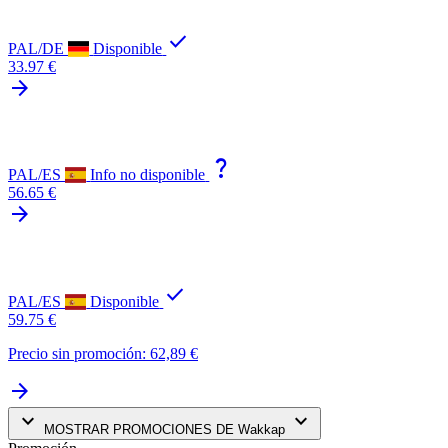
check
PAL/DE
Disponible
33.97 €
arrow_forward
question_mark
PAL/ES
Info no disponible
56.65 €
arrow_forward
check
PAL/ES
Disponible
59.75 €
Precio sin promoción: 62,89 €
arrow_forward
keyboard_arrow_down
keyboard_arrow_down
MOSTRAR PROMOCIONES DE Wakkap