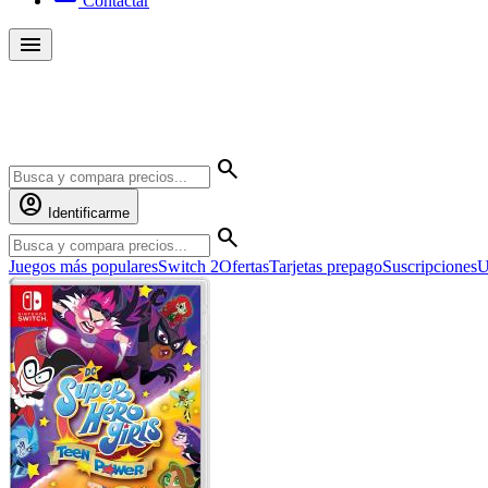
Contactar
menu
Yambalú
search
account_circle
Identificarme
search
Juegos más populares
Switch 2
Ofertas
Tarjetas prepago
Suscripciones
U