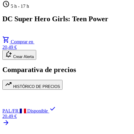
schedule
5 h
-
17 h
DC Super Hero Girls: Teen Power
shopping_cart
Comprar en
20,49 €
notification_add
Crear Alerta
Comparativa de precios
trending_up
HISTÓRICO DE PRECIOS
check
PAL/FR
Disponible
20.49 €
arrow_forward