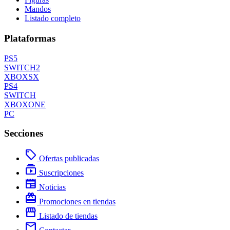
Mandos
Listado completo
Plataformas
PS5
SWITCH2
XBOXSX
PS4
SWITCH
XBOXONE
PC
Secciones
local_offer
Ofertas publicadas
subscriptions
Suscripciones
newspaper
Noticias
redeem
Promociones en tiendas
storefront
Listado de tiendas
mail