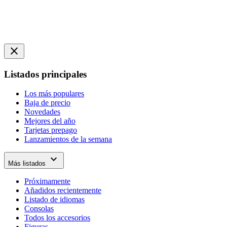
close
Listados principales
Los más populares
Baja de precio
Novedades
Mejores del año
Tarjetas prepago
Lanzamientos de la semana
expand_more
Más listados
Próximamente
Añadidos recientemente
Listado de idiomas
Consolas
Todos los accesorios
Figuras