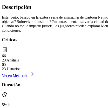
Descripción
Este juego, basado en la exitosa serie de animaci?n de Cartoon Netw
objetivo? Sobrevivir al instituto? ?mientras intentan salvar la ciudad 
Cuando no toque impartir justicia, los jugadores pueden explorar Metro
condiciones.
Críticas
analytics
66
23 Análisis
65
23 Usuarios
arrow_forward
Ver en Metacritic
Duración
pace
5½ h