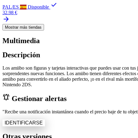
check
PAL/ES
Disponible
32.98 €
arrow_forward
Mostrar más tiendas
Multimedia
Descripción
Los amiibo son figuras y tarjetas interactivas que puedes usar con t
sorprendentes nuevas funciones. Los amiibo tienen diferentes efectos
amiibo para convertirlo en el aliado perfecto, ¡o en el rival más mo
Nintendo 2DS.
notifications_active
Gestionar alertas
"Recibe una notificación instantánea cuando el precio baje de tu objeti
IDENTIFICARSE
Otras versiones