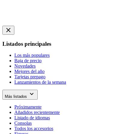
close
Listados principales
Los más populares
Baja de precio
Novedades
Mejores del año
Tarjetas prepago
Lanzamientos de la semana
expand_more
Más listados
Próximamente
Añadidos recientemente
Listado de idiomas
Consolas
Todos los accesorios
Figuras