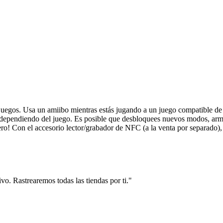
us juegos. Usa un amiibo mientras estás jugando a un juego compatible
 dependiendo del juego. Es posible que desbloquees nuevos modos, armas
rtífero! Con el accesorio lector/grabador de NFC (a la venta por separ
vo. Rastrearemos todas las tiendas por ti."