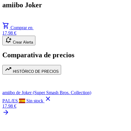
amiibo Joker
shopping_cart
Comprar en
17,98 €
notification_add
Crear Alerta
Comparativa de precios
trending_up
HISTÓRICO DE PRECIOS
amiibo de Joker (Super Smash Bros. Collection)
close
PAL/ES
Sin stock
17.98 €
arrow_forward