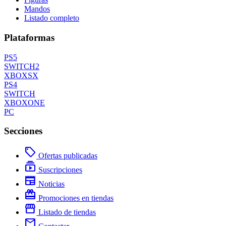
Mandos
Listado completo
Plataformas
PS5
SWITCH2
XBOXSX
PS4
SWITCH
XBOXONE
PC
Secciones
local_offer
Ofertas publicadas
subscriptions
Suscripciones
newspaper
Noticias
redeem
Promociones en tiendas
storefront
Listado de tiendas
mail