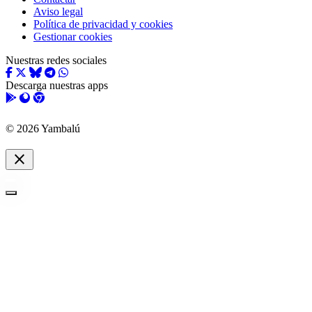
Aviso legal
Política de privacidad y cookies
Gestionar cookies
Nuestras redes sociales
Descarga nuestras apps
© 2026 Yambalú
close