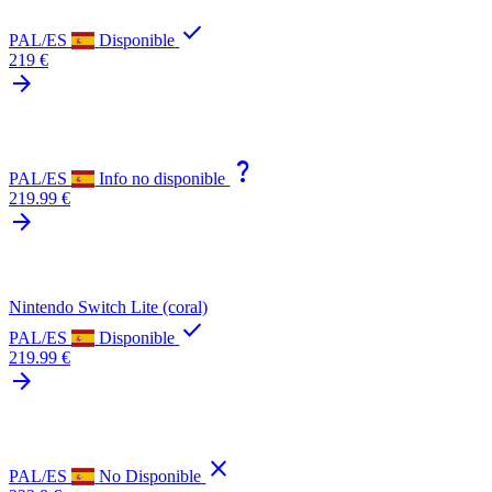
check
PAL/ES
Disponible
219 €
arrow_forward
question_mark
PAL/ES
Info no disponible
219.99 €
arrow_forward
Nintendo Switch Lite (coral)
check
PAL/ES
Disponible
219.99 €
arrow_forward
close
PAL/ES
No Disponible