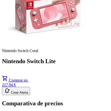
Nintendo Switch
Coral
Nintendo Switch Lite
shopping_cart
Comprar en
217,94 €
notification_add
Crear Alerta
Comparativa de precios