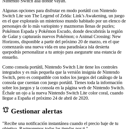
Nintendo Switch allá donde vayan.
Algunas opciones para disfrutar en modo portátil con Nintendo
Switch Lite son The Legend of Zelda: Link’s Awakening, un juego
en el que explorarás un misterioso mundo habitado por un elenco de
personajes de lo más variopinto y mazmorras llenas de puzles;
Pokémon Espada y Pokémon Escudo, donde descubrirás la región
de Galar y capturarás nuevos Pokémon; o Animal Crossing: New
Horizons, disponible a partir del próximo 20 de marzo, en el que
comenzarás una nueva vida en una paradisíaca isla desierta
quepodrás personalizar a tu antojo para asegurarte una estancia de
ensueño.
Como consola portátil, Nintendo Switch Lite tiene los controles
integrados y es más pequeña que la versión insignia de Nintendo
Switch, pero es compatible con todos los juegos del catálogo de la
consola que cuentan con juego portátil. Tienes toda la información
sobre los juegos y la consola en la página web de Nintendo Switch.
Échale un ojo a la nueva Nintendo Switch Lite color coral, cuando
llegue a España el próximo 24 de abril de 2020.
notifications_active
Gestionar alertas
"Recibe una notificación instantánea cuando el precio baje de tu
objetivo. Rastrearemos todas las tiendas por ti."