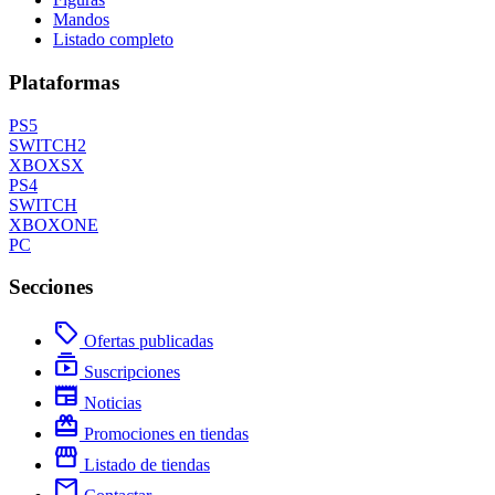
Mandos
Listado completo
Plataformas
PS5
SWITCH2
XBOXSX
PS4
SWITCH
XBOXONE
PC
Secciones
local_offer
Ofertas publicadas
subscriptions
Suscripciones
newspaper
Noticias
redeem
Promociones en tiendas
storefront
Listado de tiendas
mail