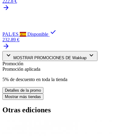
222.8 €
arrow_forward
check
PAL/ES
Disponible
232.89 €
arrow_forward
keyboard_arrow_down
keyboard_arrow_down
MOSTRAR PROMOCIONES DE Wakkap
Promoción
Promoción aplicada
5% de descuento en toda la tienda
Detalles de la promo
Mostrar más tiendas
Otras ediciones