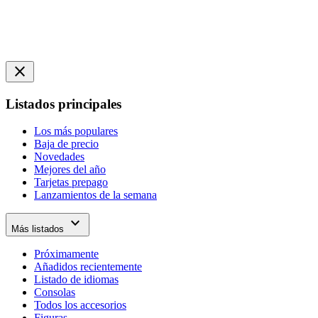
close
Listados principales
Los más populares
Baja de precio
Novedades
Mejores del año
Tarjetas prepago
Lanzamientos de la semana
expand_more
Más listados
Próximamente
Añadidos recientemente
Listado de idiomas
Consolas
Todos los accesorios
Figuras