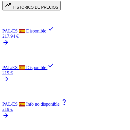
trending_up
HISTÓRICO DE PRECIOS
check
PAL/ES
Disponible
217.94 €
arrow_forward
check
PAL/ES
Disponible
219 €
arrow_forward
question_mark
PAL/ES
Info no disponible
219 €
arrow_forward