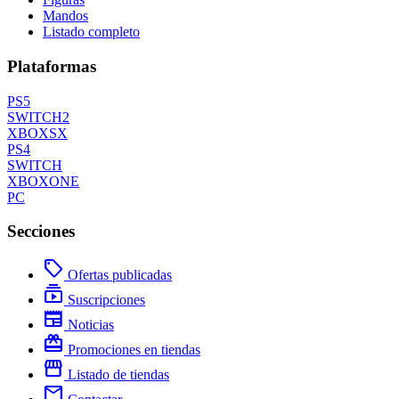
Mandos
Listado completo
Plataformas
PS5
SWITCH2
XBOXSX
PS4
SWITCH
XBOXONE
PC
Secciones
local_offer
Ofertas publicadas
subscriptions
Suscripciones
newspaper
Noticias
redeem
Promociones en tiendas
storefront
Listado de tiendas
mail