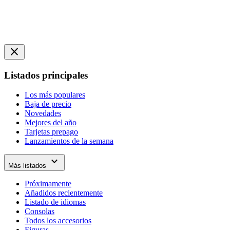
close
Listados principales
Los más populares
Baja de precio
Novedades
Mejores del año
Tarjetas prepago
Lanzamientos de la semana
expand_more
Más listados
Próximamente
Añadidos recientemente
Listado de idiomas
Consolas
Todos los accesorios
Figuras