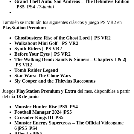
Grand Theft Auto: San Andreas – The Definitive Edition
|
PS5
PS4
(7-junio)
También se incluirán los siguientes clásicos y juego PS VR2 en
PlayStation Premium
Ghostbusters: Rise of the Ghost Lord
|
PS VR2
Walkabout Mini Golf
|
PS VR2
Synth Riders
|
PS VR2
Before Your Eyes
|
PS VR2
The Walking Dead: Saints & Sinners – Chapters 1 & 2
|
PS VR2
Tomb Raider Legend
Star Wars: The Clone Wars
Sly Cooper and the Thievius Raccoonus
Juegos
PlayStation Premium y Extra
del mes, disponibles a partir
del día
18 de junio
Monster Hunter Rise
|
PS5
PS4
Football Manager 2024
|
PS5
Crusader Kings III
|
PS5
Monster Energy Supercross – The Official Videogame
6
|
PS5
PS4
After Us
|
PS5