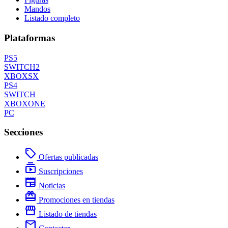
Mandos
Listado completo
Plataformas
PS5
SWITCH2
XBOXSX
PS4
SWITCH
XBOXONE
PC
Secciones
local_offer
Ofertas publicadas
subscriptions
Suscripciones
newspaper
Noticias
redeem
Promociones en tiendas
storefront
Listado de tiendas
mail