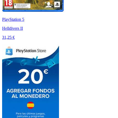
PlayStation 5
Helldivers II
31,25 €