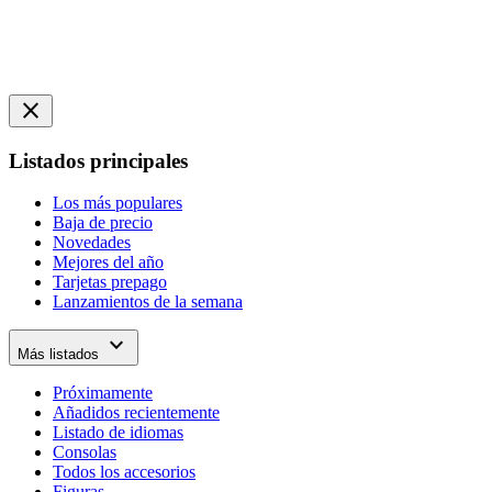
close
Listados principales
Los más populares
Baja de precio
Novedades
Mejores del año
Tarjetas prepago
Lanzamientos de la semana
expand_more
Más listados
Próximamente
Añadidos recientemente
Listado de idiomas
Consolas
Todos los accesorios
Figuras