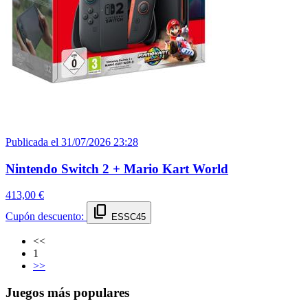
Publicada el 31/07/2026 23:28
Nintendo Switch 2 + Mario Kart World
413,00 €
content_copy
Cupón descuento:
ESSC45
<<
(current)
1
>>
Juegos más populares