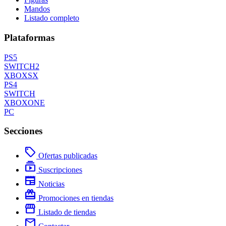
Mandos
Listado completo
Plataformas
PS5
SWITCH2
XBOXSX
PS4
SWITCH
XBOXONE
PC
Secciones
local_offer
Ofertas publicadas
subscriptions
Suscripciones
newspaper
Noticias
redeem
Promociones en tiendas
storefront
Listado de tiendas
mail