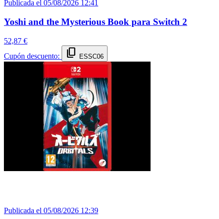
Publicada el 05/08/2026 12:41
Yoshi and the Mysterious Book para Switch 2
52,87 €
content_copy
Cupón descuento:
ESSC06
Publicada el 05/08/2026 12:39