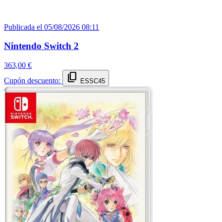
Publicada el 05/08/2026 08:11
Nintendo Switch 2
363,00 €
content_copy
Cupón descuento:
ESSC45