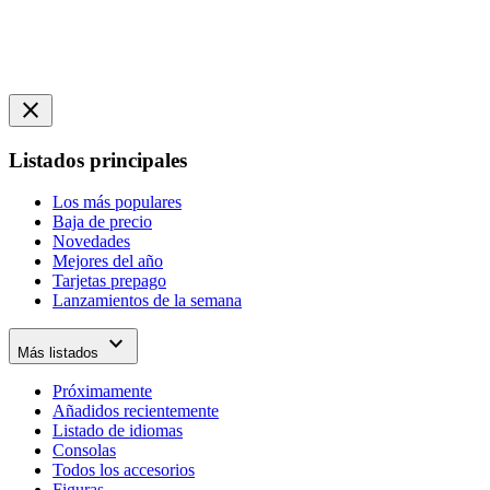
close
Listados principales
Los más populares
Baja de precio
Novedades
Mejores del año
Tarjetas prepago
Lanzamientos de la semana
expand_more
Más listados
Próximamente
Añadidos recientemente
Listado de idiomas
Consolas
Todos los accesorios
Figuras