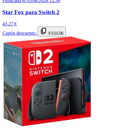
Publicada el 05/08/2026 12:36
Star Fox para Switch 2
43,27 €
content_copy
Cupón descuento:
ESSC06