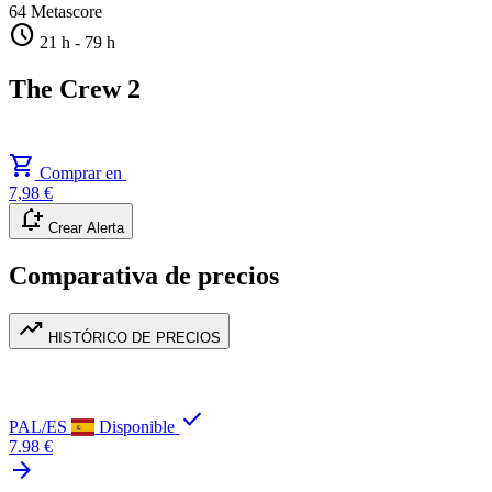
64
Metascore
schedule
21 h
-
79 h
The Crew 2
shopping_cart
Comprar en
7,98 €
notification_add
Crear Alerta
Comparativa de precios
trending_up
HISTÓRICO DE PRECIOS
check
PAL/ES
Disponible
7.98 €
arrow_forward