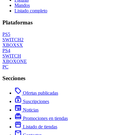
Mandos
Listado completo
Plataformas
PS5
SWITCH2
XBOXSX
PS4
SWITCH
XBOXONE
PC
Secciones
local_offer
Ofertas publicadas
subscriptions
Suscripciones
newspaper
Noticias
redeem
Promociones en tiendas
storefront
Listado de tiendas
mail