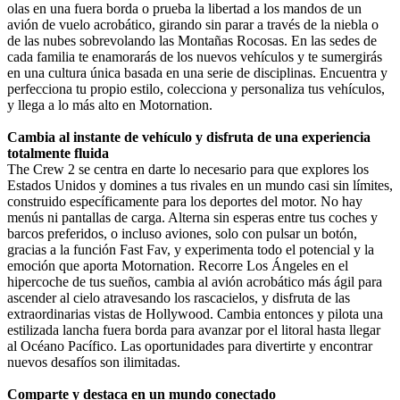
olas en una fuera borda o prueba la libertad a los mandos de un
avión de vuelo acrobático, girando sin parar a través de la niebla o
de las nubes sobrevolando las Montañas Rocosas. En las sedes de
cada familia te enamorarás de los nuevos vehículos y te sumergirás
en una cultura única basada en una serie de disciplinas. Encuentra y
perfecciona tu propio estilo, colecciona y personaliza tus vehículos,
y llega a lo más alto en Motornation.
Cambia al instante de vehículo y disfruta de una experiencia
totalmente fluida
The Crew 2 se centra en darte lo necesario para que explores los
Estados Unidos y domines a tus rivales en un mundo casi sin límites,
construido específicamente para los deportes del motor. No hay
menús ni pantallas de carga. Alterna sin esperas entre tus coches y
barcos preferidos, o incluso aviones, solo con pulsar un botón,
gracias a la función Fast Fav, y experimenta todo el potencial y la
emoción que aporta Motornation. Recorre Los Ángeles en el
hipercoche de tus sueños, cambia al avión acrobático más ágil para
ascender al cielo atravesando los rascacielos, y disfruta de las
extraordinarias vistas de Hollywood. Cambia entonces y pilota una
estilizada lancha fuera borda para avanzar por el litoral hasta llegar
al Océano Pacífico. Las oportunidades para divertirte y encontrar
nuevos desafíos son ilimitadas.
Comparte y destaca en un mundo conectado