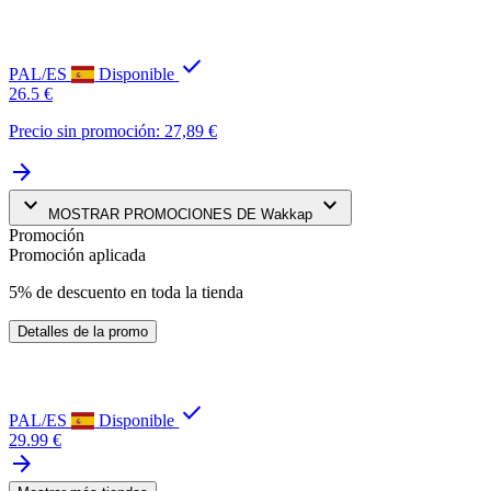
check
PAL/ES
Disponible
26.5 €
Precio sin promoción: 27,89 €
arrow_forward
keyboard_arrow_down
keyboard_arrow_down
MOSTRAR PROMOCIONES DE Wakkap
Promoción
Promoción aplicada
5% de descuento en toda la tienda
Detalles de la promo
check
PAL/ES
Disponible
29.99 €
arrow_forward