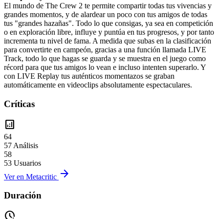
El mundo de The Crew 2 te permite compartir todas tus vivencias y
grandes momentos, y de alardear un poco con tus amigos de todas
tus "grandes hazañas". Todo lo que consigas, ya sea en competición
o en exploración libre, influye y puntúa en tus progresos, y por tanto
incrementa tu nivel de fama. A medida que subas en la clasificación
para convertirte en campeón, gracias a una función llamada LIVE
Track, todo lo que hagas se guarda y se muestra en el juego como
récord para que tus amigos lo vean e incluso intenten superarlo. Y
con LIVE Replay tus auténticos momentazos se graban
automáticamente en videoclips absolutamente espectaculares.
Críticas
analytics
64
57 Análisis
58
53 Usuarios
arrow_forward
Ver en Metacritic
Duración
pace