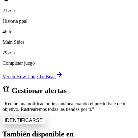
21½ h
Historia ppal.
46 h
Main Sides
79½ h
Completar juego
arrow_forward
Ver en How Long To Beat
notifications_active
Gestionar alertas
"Recibe una notificación instantánea cuando el precio baje de tu
objetivo. Rastrearemos todas las tiendas por ti."
IDENTIFICARSE
También disponible en