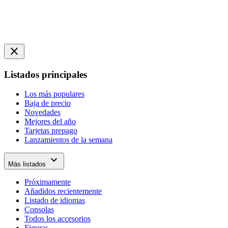
close
Listados principales
Los más populares
Baja de precio
Novedades
Mejores del año
Tarjetas prepago
Lanzamientos de la semana
expand_more
Más listados
Próximamente
Añadidos recientemente
Listado de idiomas
Consolas
Todos los accesorios
Figuras