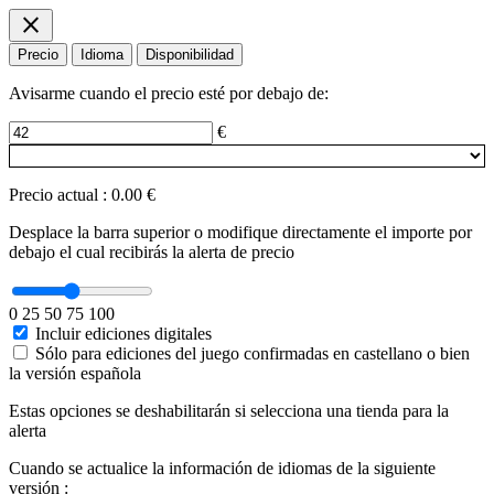
close
Precio
Idioma
Disponibilidad
Avisarme cuando el precio esté por debajo de:
€
Precio actual
:
0.00 €
Desplace la barra superior o modifique directamente el importe por
debajo el cual recibirás la alerta de precio
0
25
50
75
100
Incluir ediciones digitales
Sólo para ediciones del juego confirmadas en castellano o bien
la versión española
Estas opciones se deshabilitarán si selecciona una tienda para la
alerta
Cuando se actualice la información de idiomas de la siguiente
versión :