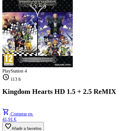
PlayStation 4
schedule
113 h
Kingdom Hearts HD 1.5 + 2.5 ReMIX
shopping_cart
Comprar en
41,91 €
favorite
Añadir a favoritos