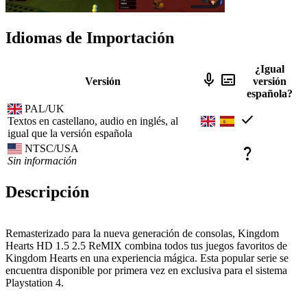
Idiomas de Importación
¿Igual
mic
subtitles
Versión
versión
española?
PAL/UK
check
Textos en castellano, audio en inglés, al
igual que la versión española
NTSC/USA
question_mark
Sin información
Descripción
Remasterizado para la nueva generación de consolas, Kingdom
Hearts HD 1.5 2.5 ReMIX combina todos tus juegos favoritos de
Kingdom Hearts en una experiencia mágica. Esta popular serie se
encuentra disponible por primera vez en exclusiva para el sistema
Playstation 4.