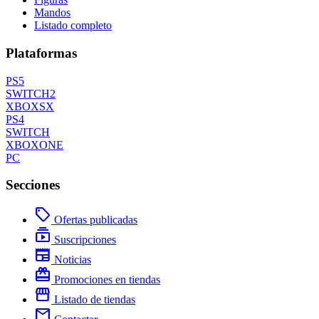
Mandos
Listado completo
Plataformas
PS5
SWITCH2
XBOXSX
PS4
SWITCH
XBOXONE
PC
Secciones
local_offer
Ofertas publicadas
subscriptions
Suscripciones
newspaper
Noticias
redeem
Promociones en tiendas
storefront
Listado de tiendas
mail