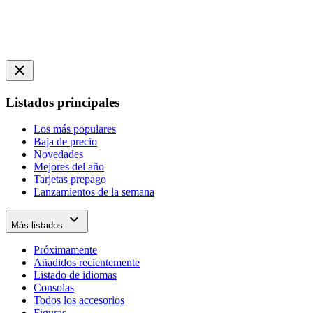
close
Listados principales
Los más populares
Baja de precio
Novedades
Mejores del año
Tarjetas prepago
Lanzamientos de la semana
expand_more
Más listados
Próximamente
Añadidos recientemente
Listado de idiomas
Consolas
Todos los accesorios
Figuras