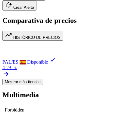
notification_add
Crear Alerta
Comparativa de precios
trending_up
HISTÓRICO DE PRECIOS
check
PAL/ES
Disponible
41.91 €
arrow_forward
Mostrar más tiendas
Multimedia