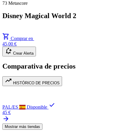
73
Metascore
Disney Magical World 2
shopping_cart
Comprar en
45,00 €
notification_add
Crear Alerta
Comparativa de precios
trending_up
HISTÓRICO DE PRECIOS
check
PAL/ES
Disponible
45 €
arrow_forward
Mostrar más tiendas