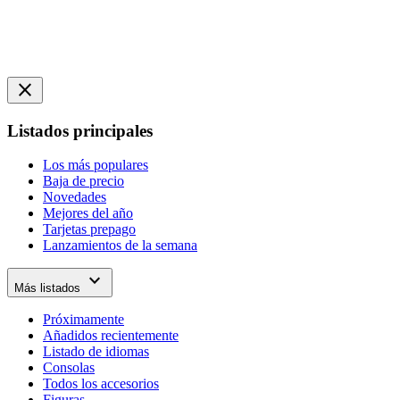
close
Listados principales
Los más populares
Baja de precio
Novedades
Mejores del año
Tarjetas prepago
Lanzamientos de la semana
expand_more
Más listados
Próximamente
Añadidos recientemente
Listado de idiomas
Consolas
Todos los accesorios
Figuras