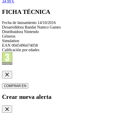
34,99 €
FICHA TÉCNICA
Fecha de lanzamiento
14/10/2016
Desarrolldora
Bandai Namco Games
Distribuidora
Nintendo
Géneros
Simulation
EAN
0045496474058
Calificación por edades
close
COMPRAR EN
Crear nueva alerta
close