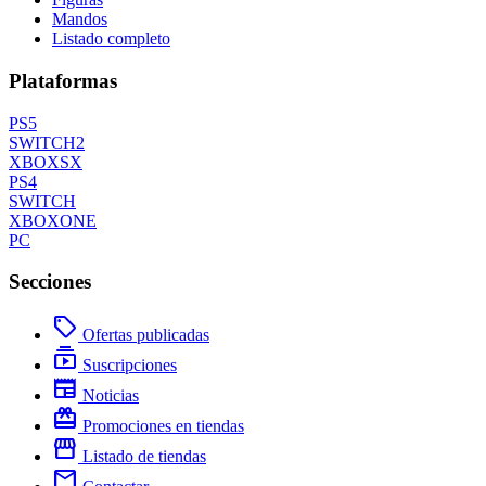
Mandos
Listado completo
Plataformas
PS5
SWITCH2
XBOXSX
PS4
SWITCH
XBOXONE
PC
Secciones
local_offer
Ofertas publicadas
subscriptions
Suscripciones
newspaper
Noticias
redeem
Promociones en tiendas
storefront
Listado de tiendas
mail