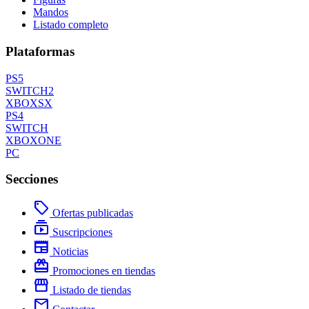
Mandos
Listado completo
Plataformas
PS5
SWITCH2
XBOXSX
PS4
SWITCH
XBOXONE
PC
Secciones
local_offer
Ofertas publicadas
subscriptions
Suscripciones
newspaper
Noticias
redeem
Promociones en tiendas
storefront
Listado de tiendas
mail