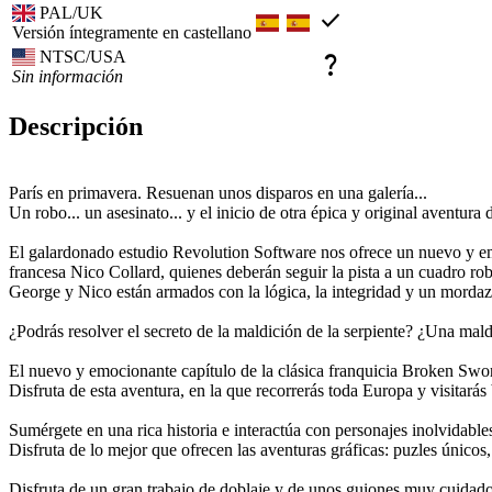
PAL/UK
check
Versión íntegramente en castellano
NTSC/USA
question_mark
Sin información
Descripción
París en primavera. Resuenan unos disparos en una galería...
Un robo... un asesinato... y el inicio de otra épica y original aventur
El galardonado estudio Revolution Software nos ofrece un nuevo y emo
francesa Nico Collard, quienes deberán seguir la pista a un cuadro rob
George y Nico están armados con la lógica, la integridad y un morda
¿Podrás resolver el secreto de la maldición de la serpiente? ¿Una mald
El nuevo y emocionante capítulo de la clásica franquicia Broken Swo
Disfruta de esta aventura, en la que recorrerás toda Europa y visitará
Sumérgete en una rica historia e interactúa con personajes inolvidable
Disfruta de lo mejor que ofrecen las aventuras gráficas: puzles únicos, 
Disfruta de un gran trabajo de doblaje y de unos guiones muy cuidado