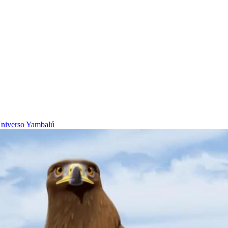
niverso Yambalú