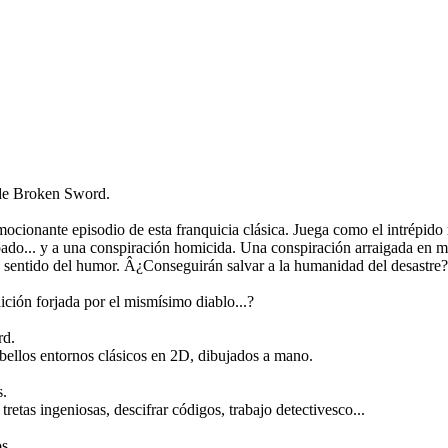
a de Broken Sword.
cionante episodio de esta franquicia clásica. Juega como el intrépido
ado... y a una conspiración homicida. Una conspiración arraigada en mis
z sentido del humor. Â¿Conseguirán salvar a la humanidad del desastre?
ición forjada por el mismísimo diablo...?
rd.
s bellos entornos clásicos en 2D, dibujados a mano.
s.
tretas ingeniosas, descifrar códigos, trabajo detectivesco...
s.