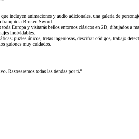
que incluyen animaciones y audio adicionales, una galería de personajes
ca franquicia Broken Sword.
ás toda Europa y visitarás bellos entornos clásicos en 2D, dibujados a m
ajes inolvidables.
ficas: puzles únicos, tretas ingeniosas, descifrar códigos, trabajo detect
unos guiones muy cuidados.
vo. Rastrearemos todas las tiendas por ti."