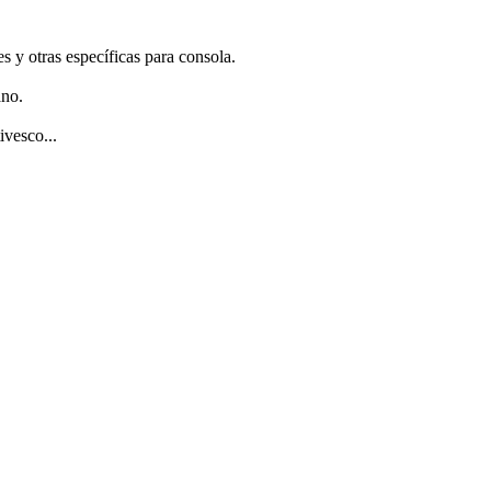
 y otras específicas para consola.
ano.
ivesco...