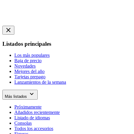
close
Listados principales
Los más populares
Baja de precio
Novedades
Mejores del año
Tarjetas prepago
Lanzamientos de la semana
expand_more
Más listados
Próximamente
Añadidos recientemente
Listado de idiomas
Consolas
Todos los accesorios
Figuras