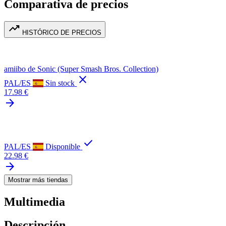
Comparativa de precios
trending_up
HISTÓRICO DE PRECIOS
amiibo de Sonic (Super Smash Bros. Collection)
close
PAL/ES
Sin stock
17.98 €
arrow_forward
check
PAL/ES
Disponible
22.98 €
arrow_forward
Mostrar más tiendas
Multimedia
Descripción