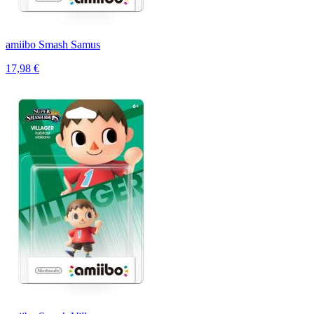
amiibo Smash Samus
17,98 €