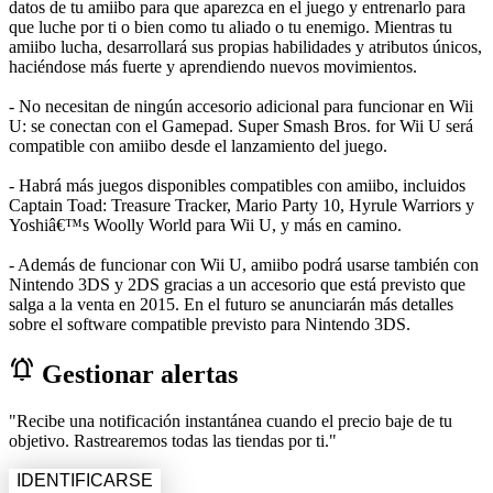
datos de tu amiibo para que aparezca en el juego y entrenarlo para
que luche por ti o bien como tu aliado o tu enemigo. Mientras tu
amiibo lucha, desarrollará sus propias habilidades y atributos únicos,
haciéndose más fuerte y aprendiendo nuevos movimientos.
- No necesitan de ningún accesorio adicional para funcionar en Wii
U: se conectan con el Gamepad. Super Smash Bros. for Wii U será
compatible con amiibo desde el lanzamiento del juego.
- Habrá más juegos disponibles compatibles con amiibo, incluidos
Captain Toad: Treasure Tracker, Mario Party 10, Hyrule Warriors y
Yoshiâ€™s Woolly World para Wii U, y más en camino.
- Además de funcionar con Wii U, amiibo podrá usarse también con
Nintendo 3DS y 2DS gracias a un accesorio que está previsto que
salga a la venta en 2015. En el futuro se anunciarán más detalles
sobre el software compatible previsto para Nintendo 3DS.
notifications_active
Gestionar alertas
"Recibe una notificación instantánea cuando el precio baje de tu
objetivo. Rastrearemos todas las tiendas por ti."
IDENTIFICARSE