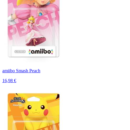
amiibo Smash Peach
16,98 €