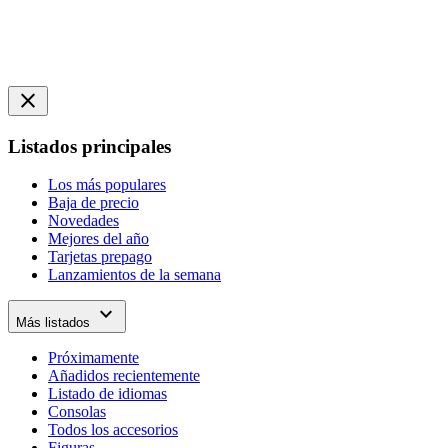
close
Listados principales
Los más populares
Baja de precio
Novedades
Mejores del año
Tarjetas prepago
Lanzamientos de la semana
expand_more
Más listados
Próximamente
Añadidos recientemente
Listado de idiomas
Consolas
Todos los accesorios
Figuras