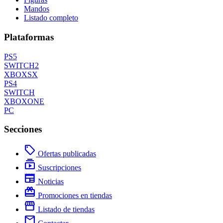
Mandos
Listado completo
Plataformas
PS5
SWITCH2
XBOXSX
PS4
SWITCH
XBOXONE
PC
Secciones
local_offer
Ofertas publicadas
subscriptions
Suscripciones
newspaper
Noticias
redeem
Promociones en tiendas
storefront
Listado de tiendas
mail