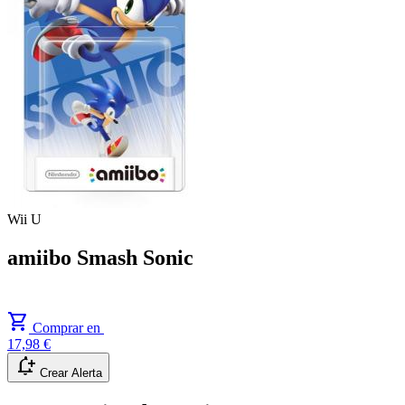
Wii U
amiibo Smash Sonic
shopping_cart
Comprar en
17,98 €
notification_add
Crear Alerta