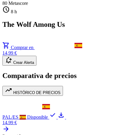
80
Metascore
schedule
8 h
The Wolf Among Us
shopping_cart
Comprar en
14,99 €
notification_add
Crear Alerta
Comparativa de precios
trending_up
HISTÓRICO DE PRECIOS
check
download
PAL/ES
Disponible
14.99 €
arrow_forward