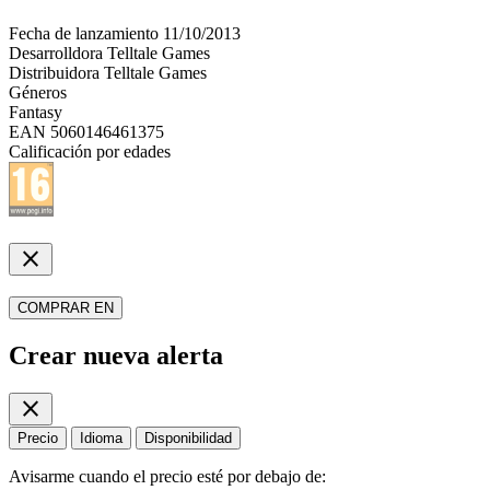
Fecha de lanzamiento
11/10/2013
Desarrolldora
Telltale Games
Distribuidora
Telltale Games
Géneros
Fantasy
EAN
5060146461375
Calificación por edades
close
COMPRAR EN
Crear nueva alerta
close
Precio
Idioma
Disponibilidad
Avisarme cuando el precio esté por debajo de: