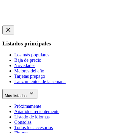
close
Listados principales
Los más populares
Baja de precio
Novedades
Mejores del año
Tarjetas prepago
Lanzamientos de la semana
expand_more
Más listados
Próximamente
Añadidos recientemente
Listado de idiomas
Consolas
Todos los accesorios
Figuras