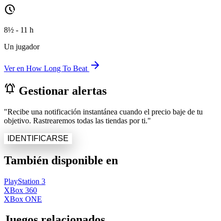
pace
8½ - 11 h
Un jugador
arrow_forward
Ver en How Long To Beat
notifications_active
Gestionar alertas
"Recibe una notificación instantánea cuando el precio baje de tu
objetivo. Rastrearemos todas las tiendas por ti."
IDENTIFICARSE
También disponible en
PlayStation 3
XBox 360
XBox ONE
Juegos relacionados