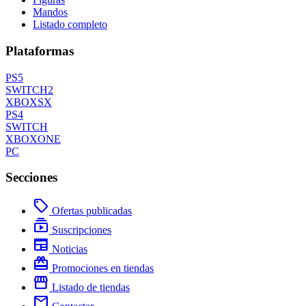
Mandos
Listado completo
Plataformas
PS5
SWITCH2
XBOXSX
PS4
SWITCH
XBOXONE
PC
Secciones
local_offer
Ofertas publicadas
subscriptions
Suscripciones
newspaper
Noticias
redeem
Promociones en tiendas
storefront
Listado de tiendas
mail