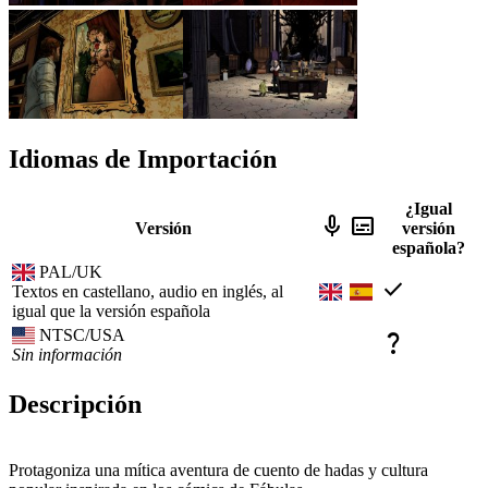
Idiomas de Importación
¿Igual
mic
subtitles
Versión
versión
española?
PAL/UK
check
Textos en castellano, audio en inglés, al
igual que la versión española
NTSC/USA
question_mark
Sin información
Descripción
Protagoniza una mítica aventura de cuento de hadas y cultura