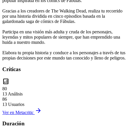
popular inspirada en los cómics de Fábulas.
Gracias a los creadores de The Walking Dead, realiza tu recorrido
por una historia dividida en cinco episodios basada en la
galardonada saga de cómics de Fábulas.
Participa en una visión más adulta y cruda de los personajes,
leyendas y mitos populares de siempre, que han emprendido una
huida a nuestro mundo.
Elabora tu propia historia y conduce a los personajes a través de tus
propias decisiones por este mundo tan conocido y lleno de peligros.
Críticas
analytics
80
13 Análisis
86
13 Usuarios
arrow_forward
Ver en Metacritic
Duración