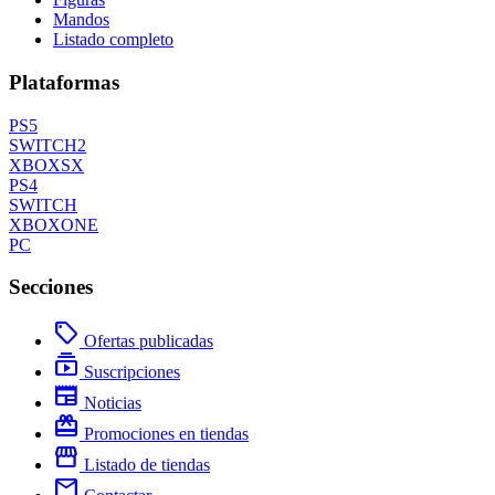
Mandos
Listado completo
Plataformas
PS5
SWITCH2
XBOXSX
PS4
SWITCH
XBOXONE
PC
Secciones
local_offer
Ofertas publicadas
subscriptions
Suscripciones
newspaper
Noticias
redeem
Promociones en tiendas
storefront
Listado de tiendas
mail