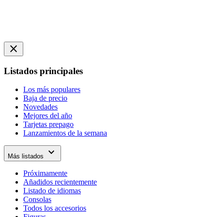
close
Listados principales
Los más populares
Baja de precio
Novedades
Mejores del año
Tarjetas prepago
Lanzamientos de la semana
expand_more
Más listados
Próximamente
Añadidos recientemente
Listado de idiomas
Consolas
Todos los accesorios
Figuras