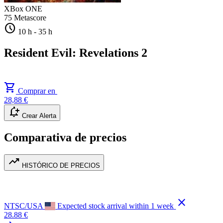
XBox ONE
75
Metascore
schedule
10 h
-
35 h
Resident Evil: Revelations 2
shopping_cart
Comprar en
28,88 €
notification_add
Crear Alerta
Comparativa de precios
trending_up
HISTÓRICO DE PRECIOS
close
NTSC/USA
Expected stock arrival within 1 week
28.88 €