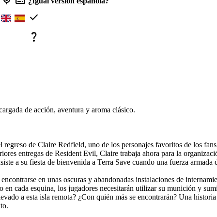
mic
subtitles
¿Igual versión española?
check
question_mark
cargada de acción, aventura y aroma clásico.
 regreso de Claire Redfield, uno de los personajes favoritos de los fans,
riores entregas de Resident Evil, Claire trabaja ahora para la organiza
asiste a su fiesta de bienvenida a Terra Save cuando una fuerza armada d
 encontrarse en unas oscuras y abandonadas instalaciones de internamient
 en cada esquina, los jugadores necesitarán utilizar su munición y sumi
levado a esta isla remota? ¿Con quién más se encontrarán? Una historia 
to.