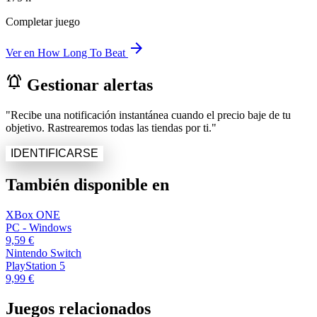
Completar juego
arrow_forward
Ver en How Long To Beat
notifications_active
Gestionar alertas
"Recibe una notificación instantánea cuando el precio baje de tu
objetivo. Rastrearemos todas las tiendas por ti."
IDENTIFICARSE
También disponible en
XBox ONE
PC - Windows
9,59 €
Nintendo Switch
PlayStation 5
9,99 €
Juegos relacionados