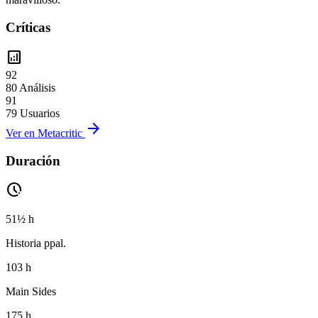
Críticas
analytics
92
80 Análisis
91
79 Usuarios
arrow_forward
Ver en Metacritic
Duración
pace
51½ h
Historia ppal.
103 h
Main Sides
175 h