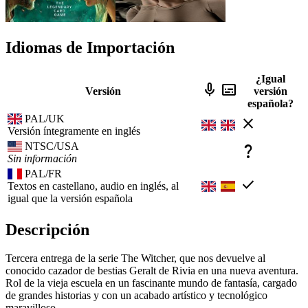
Idiomas de Importación
¿Igual
mic
subtitles
Versión
versión
española?
PAL/UK
close
Versión íntegramente en inglés
NTSC/USA
question_mark
Sin información
PAL/FR
check
Textos en castellano, audio en inglés, al
igual que la versión española
Descripción
Tercera entrega de la serie The Witcher, que nos devuelve al
conocido cazador de bestias Geralt de Rivia en una nueva aventura.
Rol de la vieja escuela en un fascinante mundo de fantasía, cargado
de grandes historias y con un acabado artístico y tecnológico
maravilloso.