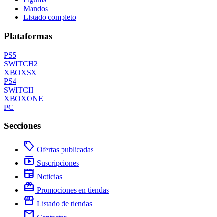
Mandos
Listado completo
Plataformas
PS5
SWITCH2
XBOXSX
PS4
SWITCH
XBOXONE
PC
Secciones
local_offer
Ofertas publicadas
subscriptions
Suscripciones
newspaper
Noticias
redeem
Promociones en tiendas
storefront
Listado de tiendas
mail