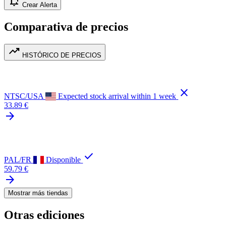
notification_add
Crear Alerta
Comparativa de precios
trending_up
HISTÓRICO DE PRECIOS
close
NTSC/USA
Expected stock arrival within 1 week
33.89 €
arrow_forward
check
PAL/FR
Disponible
59.79 €
arrow_forward
Mostrar más tiendas
Otras ediciones