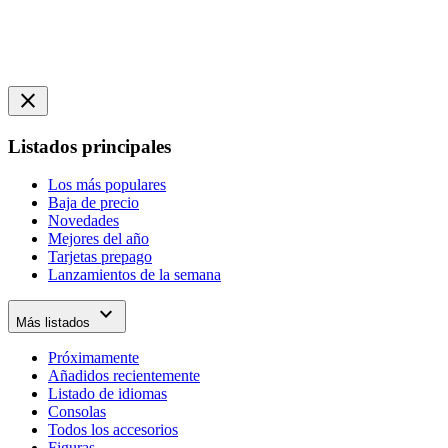
close
Listados principales
Los más populares
Baja de precio
Novedades
Mejores del año
Tarjetas prepago
Lanzamientos de la semana
expand_more
Más listados
Próximamente
Añadidos recientemente
Listado de idiomas
Consolas
Todos los accesorios
Figuras