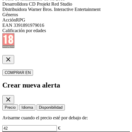
Desarrolldora
CD Projekt Red Studio
Distribuidora
Warner Bros. Interactive Entertainment
Géneros
Acción
RPG
EAN
3391891979016
Calificación por edades
close
COMPRAR EN
Crear nueva alerta
close
Precio
Idioma
Disponibilidad
Avisarme cuando el precio esté por debajo de:
€