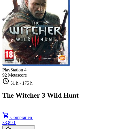
PlayStation 4
92
Metascore
schedule
51 h
-
175 h
The Witcher 3 Wild Hunt
shopping_cart
Comprar en
33,89 €