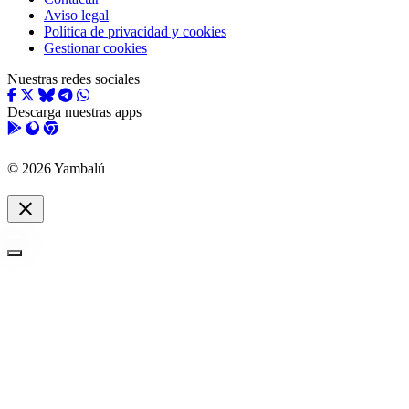
Aviso legal
Política de privacidad y cookies
Gestionar cookies
Nuestras redes sociales
Descarga nuestras apps
© 2026 Yambalú
close