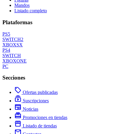
Mandos
Listado completo
Plataformas
PS5
SWITCH2
XBOXSX
PS4
SWITCH
XBOXONE
PC
Secciones
local_offer
Ofertas publicadas
subscriptions
Suscripciones
newspaper
Noticias
redeem
Promociones en tiendas
storefront
Listado de tiendas
mail