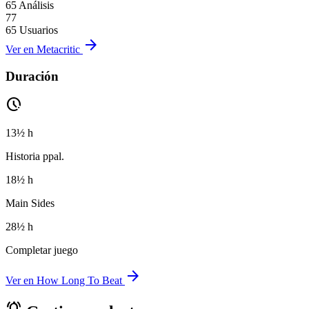
65 Análisis
77
65 Usuarios
arrow_forward
Ver en Metacritic
Duración
pace
13½ h
Historia ppal.
18½ h
Main Sides
28½ h
Completar juego
arrow_forward
Ver en How Long To Beat