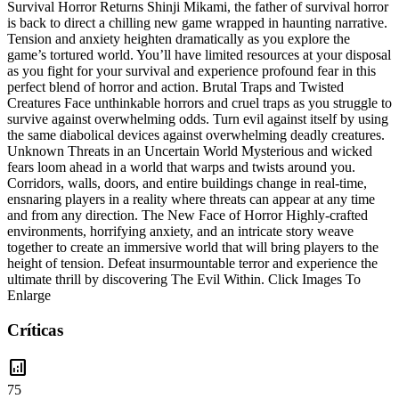
Survival Horror Returns Shinji Mikami, the father of survival horror
is back to direct a chilling new game wrapped in haunting narrative.
Tension and anxiety heighten dramatically as you explore the
game’s tortured world. You’ll have limited resources at your disposal
as you fight for your survival and experience profound fear in this
perfect blend of horror and action. Brutal Traps and Twisted
Creatures Face unthinkable horrors and cruel traps as you struggle to
survive against overwhelming odds. Turn evil against itself by using
the same diabolical devices against overwhelming deadly creatures.
Unknown Threats in an Uncertain World Mysterious and wicked
fears loom ahead in a world that warps and twists around you.
Corridors, walls, doors, and entire buildings change in real-time,
ensnaring players in a reality where threats can appear at any time
and from any direction. The New Face of Horror Highly-crafted
environments, horrifying anxiety, and an intricate story weave
together to create an immersive world that will bring players to the
height of tension. Defeat insurmountable terror and experience the
ultimate thrill by discovering The Evil Within. Click Images To
Enlarge
Críticas
analytics
75