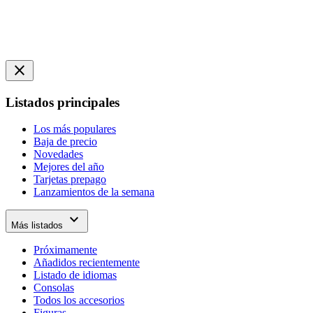
close
Listados principales
Los más populares
Baja de precio
Novedades
Mejores del año
Tarjetas prepago
Lanzamientos de la semana
expand_more
Más listados
Próximamente
Añadidos recientemente
Listado de idiomas
Consolas
Todos los accesorios
Figuras