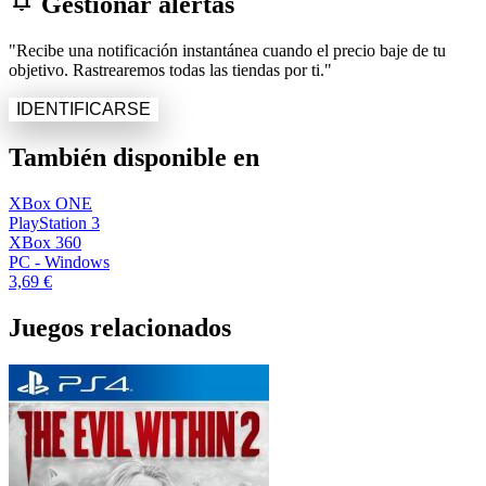
notifications_active
Gestionar alertas
"Recibe una notificación instantánea cuando el precio baje de tu
objetivo. Rastrearemos todas las tiendas por ti."
IDENTIFICARSE
También disponible en
XBox ONE
PlayStation 3
XBox 360
PC - Windows
3,69 €
Juegos relacionados