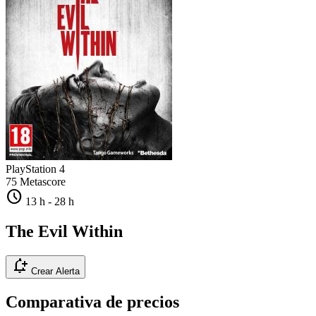
PlayStation 4
75
Metascore
schedule
13 h
-
28 h
The Evil Within
notification_add
Crear Alerta
Comparativa de precios