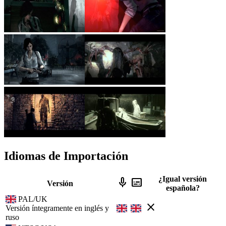
Idiomas de Importación
¿Igual versión
mic
subtitles
Versión
española?
PAL/UK
close
Versión íntegramente en inglés y
ruso