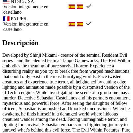
NTSC/USA
check
Versión íntegramente en
castellano
PAL/FR
check
Versión íntegramente en
castellano
Descripción
Developed by Shinji Mikami - creator of the seminal Resident Evil
series - and the talented team at Tango Gameworks, The Evil Within
embodies the meaning of pure survival horror. Experience a
disturbing reality as you try to break free from warped machinations
that could only exist in the most horrifying worlds. Face twisted
creatures and experience true terror, all heightened by cutting edge
lighting and animation made possible by a customised version of the
id Tech 5 engine. While investigating the scene of a gruesome mass
murder, Detective Sebastian Castellanos and his partners encounter a
mysterious and powerful force. After seeing the slaughter of fellow
officers, Sebastian is ambushed and knocked unconscious. When he
awakens, he finds himself in a deranged world where hideous
creatures wander among the dead. Facing unimaginable terror, and
fighting for survival, Sebastian embarks on a frightening journey to
unravel what’s behind this evil force. The Evil Within Features: Pure