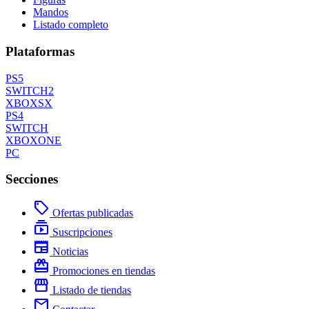
Mandos
Listado completo
Plataformas
PS5
SWITCH2
XBOXSX
PS4
SWITCH
XBOXONE
PC
Secciones
local_offer
Ofertas publicadas
subscriptions
Suscripciones
newspaper
Noticias
redeem
Promociones en tiendas
storefront
Listado de tiendas
mail