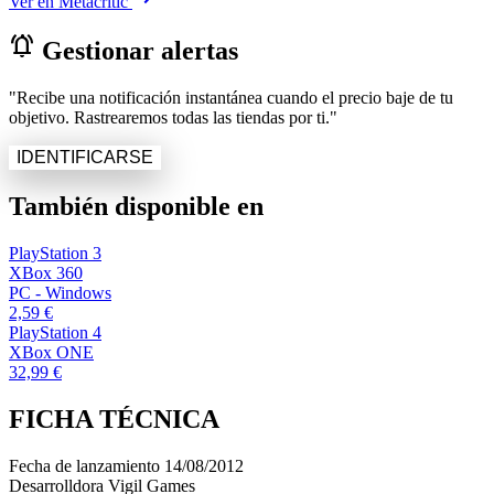
Ver en Metacritic
notifications_active
Gestionar alertas
"Recibe una notificación instantánea cuando el precio baje de tu
objetivo. Rastrearemos todas las tiendas por ti."
IDENTIFICARSE
También disponible en
PlayStation 3
XBox 360
PC - Windows
2,59 €
PlayStation 4
XBox ONE
32,99 €
FICHA TÉCNICA
Fecha de lanzamiento
14/08/2012
Desarrolldora
Vigil Games