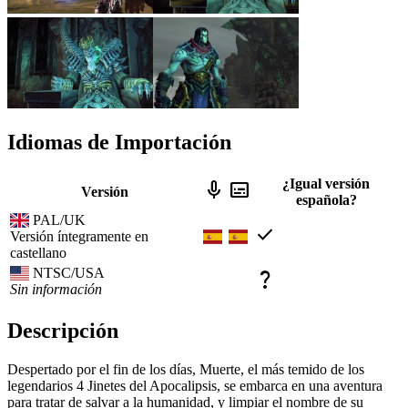
Idiomas de Importación
¿Igual versión
mic
subtitles
Versión
española?
PAL/UK
check
Versión íntegramente en
castellano
NTSC/USA
question_mark
Sin información
Descripción
Despertado por el fin de los días, Muerte, el más temido de los
legendarios 4 Jinetes del Apocalipsis, se embarca en una aventura
para tratar de salvar a la humanidad, y limpiar el nombre de su