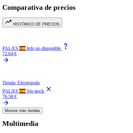
Comparativa de precios
trending_up
HISTÓRICO DE PRECIOS
question_mark
PAL/ES
Info no disponible
72.64 €
arrow_forward
Tienda: Electropolis
close
PAL/ES
Sin stock
76.58 €
arrow_forward
Mostrar más tiendas
Multimedia