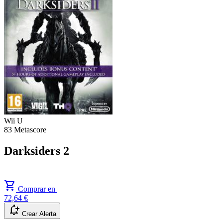
Wii U
83
Metascore
Darksiders 2
shopping_cart
Comprar en
72,64 €
notification_add
Crear Alerta