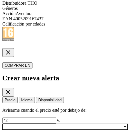
Distribuidora
THQ
Géneros
Acción
Aventura
EAN
4005209167437
Calificación por edades
close
COMPRAR EN
Crear nueva alerta
close
Precio
Idioma
Disponibilidad
Avisarme cuando el precio esté por debajo de:
€