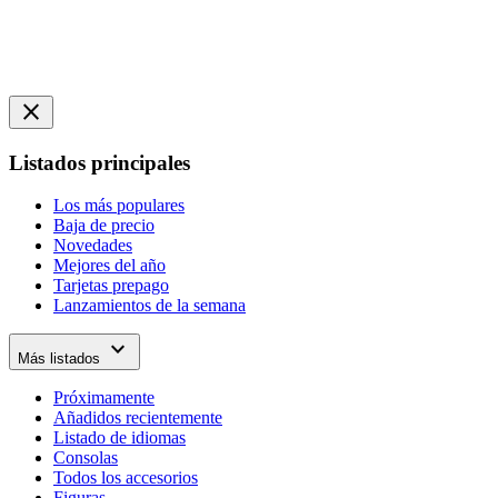
close
Listados principales
Los más populares
Baja de precio
Novedades
Mejores del año
Tarjetas prepago
Lanzamientos de la semana
expand_more
Más listados
Próximamente
Añadidos recientemente
Listado de idiomas
Consolas
Todos los accesorios
Figuras