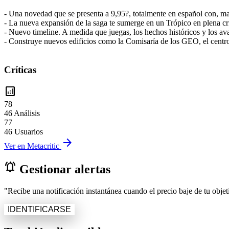
- Una novedad que se presenta a 9,95?, totalmente en español con, man
- La nueva expansión de la saga te sumerge en un Trópico en plena cri
- Nuevo timeline. A medida que juegas, los hechos históricos y los ava
- Construye nuevos edificios como la Comisaría de los GEO, el centro 
Críticas
analytics
78
46 Análisis
77
46 Usuarios
arrow_forward
Ver en Metacritic
notifications_active
Gestionar alertas
"Recibe una notificación instantánea cuando el precio baje de tu objeti
IDENTIFICARSE