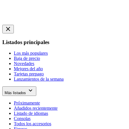
close
Listados principales
Los más populares
Baja de precio
Novedades
Mejores del año
Tarjetas prepago
Lanzamientos de la semana
expand_more
Más listados
Próximamente
Añadidos recientemente
Listado de idiomas
Consolas
Todos los accesorios
Figuras