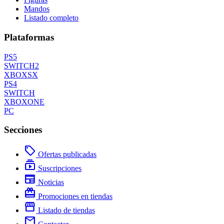
Mandos
Listado completo
Plataformas
PS5
SWITCH2
XBOXSX
PS4
SWITCH
XBOXONE
PC
Secciones
local_offer
Ofertas publicadas
subscriptions
Suscripciones
newspaper
Noticias
redeem
Promociones en tiendas
storefront
Listado de tiendas
mail