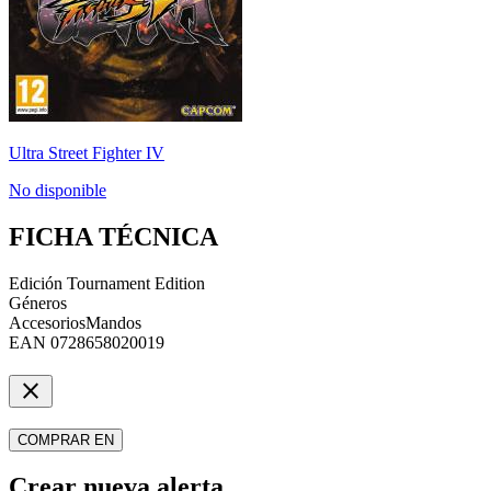
Ultra Street Fighter IV
No disponible
FICHA TÉCNICA
Edición
Tournament Edition
Géneros
Accesorios
Mandos
EAN
0728658020019
close
COMPRAR EN
Crear nueva alerta