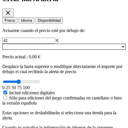
close
Precio
Idioma
Disponibilidad
Avisarme cuando el precio esté por debajo de:
€
Precio actual
:
0.00 €
Desplace la barra superior o modifique directamente el importe por
debajo el cual recibirás la alerta de precio
0
25
50
75
100
Incluir ediciones digitales
Sólo para ediciones del juego confirmadas en castellano o bien
la versión española
Estas opciones se deshabilitarán si selecciona una tienda para la
alerta
Cuando se actualice la información de idiomas de la siguiente