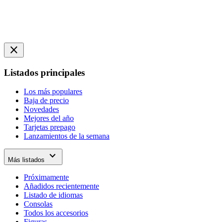
close
Listados principales
Los más populares
Baja de precio
Novedades
Mejores del año
Tarjetas prepago
Lanzamientos de la semana
expand_more
Más listados
Próximamente
Añadidos recientemente
Listado de idiomas
Consolas
Todos los accesorios
Figuras