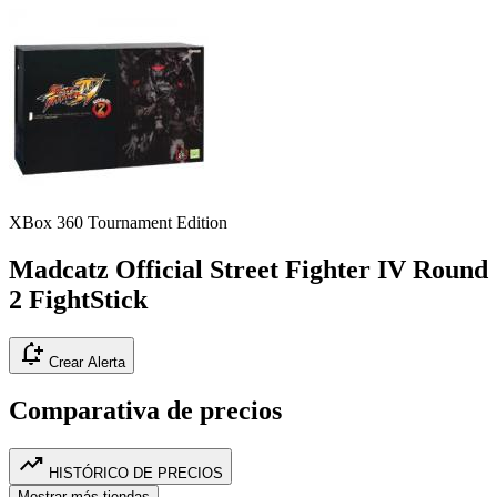
XBox 360
Tournament Edition
Madcatz Official Street Fighter IV Round
2 FightStick
notification_add
Crear Alerta
Comparativa de precios
trending_up
HISTÓRICO DE PRECIOS
Mostrar más tiendas