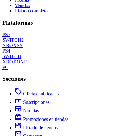
Mandos
Listado completo
Plataformas
PS5
SWITCH2
XBOXSX
PS4
SWITCH
XBOXONE
PC
Secciones
local_offer
Ofertas publicadas
subscriptions
Suscripciones
newspaper
Noticias
redeem
Promociones en tiendas
storefront
Listado de tiendas
mail