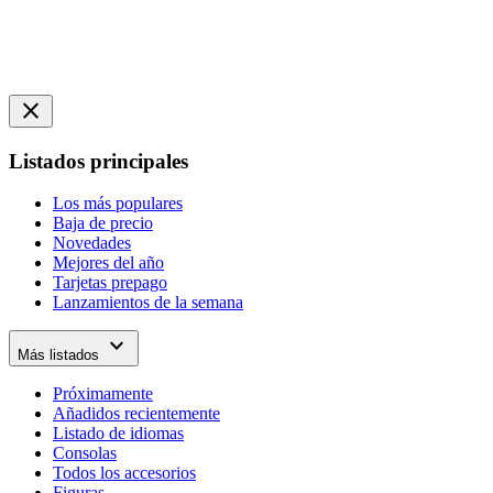
close
Listados principales
Los más populares
Baja de precio
Novedades
Mejores del año
Tarjetas prepago
Lanzamientos de la semana
expand_more
Más listados
Próximamente
Añadidos recientemente
Listado de idiomas
Consolas
Todos los accesorios
Figuras