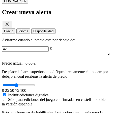
COMPRAR EN
Crear nueva alerta
close
Precio
Idioma
Disponibilidad
Avisarme cuando el precio esté por debajo de:
€
Precio actual
:
0.00 €
Desplace la barra superior o modifique directamente el importe por
debajo el cual recibirás la alerta de precio
0
25
50
75
100
Incluir ediciones digitales
Sólo para ediciones del juego confirmadas en castellano o bien
la versión española
Estas opciones se deshabilitarán si selecciona una tienda para la