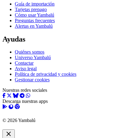
Guía de importación
Tarjetas prepago
Cómo usar Yambalú
Preguntas frecuentes
Alertas en Yambalú
Ayudas
Quiénes somos
Universo Yambalú
Contactar
Aviso legal
Política de privacidad y cookies
Gestionar cookies
Nuestras redes sociales
Descarga nuestras apps
© 2026 Yambalú
close