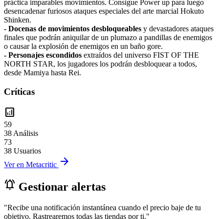
práctica imparables movimientos. Consigue Power up para luego
desencadenar furiosos ataques especiales del arte marcial Hokuto
Shinken.
- Docenas de movimientos desbloqueables
y devastadores ataques
finales que podrán aniquilar de un plumazo a pandillas de enemigos
o causar la explosión de enemigos en un baño gore.
- Personajes escondidos
extraídos del universo FIST OF THE
NORTH STAR, los jugadores los podrán desbloquear a todos,
desde Mamiya hasta Rei.
Críticas
analytics
59
38 Análisis
73
38 Usuarios
arrow_forward
Ver en Metacritic
notifications_active
Gestionar alertas
"Recibe una notificación instantánea cuando el precio baje de tu
objetivo. Rastrearemos todas las tiendas por ti."