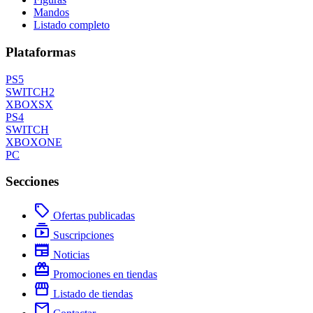
Mandos
Listado completo
Plataformas
PS5
SWITCH2
XBOXSX
PS4
SWITCH
XBOXONE
PC
Secciones
local_offer
Ofertas publicadas
subscriptions
Suscripciones
newspaper
Noticias
redeem
Promociones en tiendas
storefront
Listado de tiendas
mail