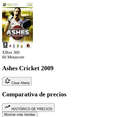
XBox 360
66
Metascore
Ashes Cricket 2009
notification_add
Crear Alerta
Comparativa de precios
trending_up
HISTÓRICO DE PRECIOS
Mostrar más tiendas