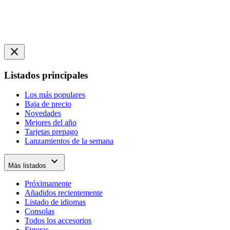
close
Listados principales
Los más populares
Baja de precio
Novedades
Mejores del año
Tarjetas prepago
Lanzamientos de la semana
expand_more
Más listados
Próximamente
Añadidos recientemente
Listado de idiomas
Consolas
Todos los accesorios
Figuras