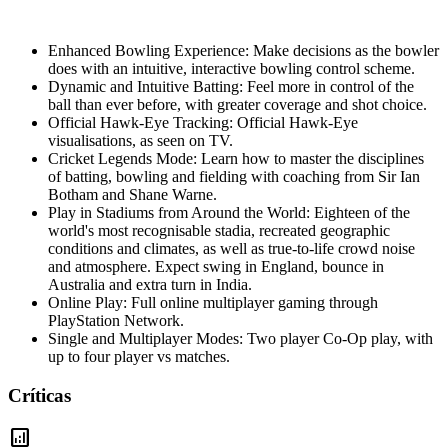
Enhanced Bowling Experience: Make decisions as the bowler
does with an intuitive, interactive bowling control scheme.
Dynamic and Intuitive Batting: Feel more in control of the
ball than ever before, with greater coverage and shot choice.
Official Hawk-Eye Tracking: Official Hawk-Eye
visualisations, as seen on TV.
Cricket Legends Mode: Learn how to master the disciplines
of batting, bowling and fielding with coaching from Sir Ian
Botham and Shane Warne.
Play in Stadiums from Around the World: Eighteen of the
world's most recognisable stadia, recreated geographic
conditions and climates, as well as true-to-life crowd noise
and atmosphere. Expect swing in England, bounce in
Australia and extra turn in India.
Online Play: Full online multiplayer gaming through
PlayStation Network.
Single and Multiplayer Modes: Two player Co-Op play, with
up to four player vs matches.
Críticas
analytics