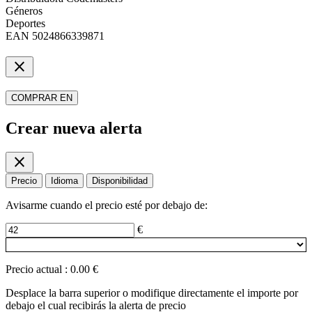
Géneros
Deportes
EAN
5024866339871
close
COMPRAR EN
Crear nueva alerta
close
Precio
Idioma
Disponibilidad
Avisarme cuando el precio esté por debajo de:
€
Precio actual
:
0.00 €
Desplace la barra superior o modifique directamente el importe por
debajo el cual recibirás la alerta de precio