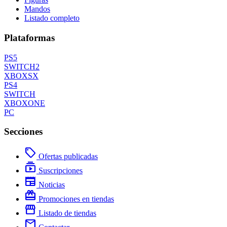
Mandos
Listado completo
Plataformas
PS5
SWITCH2
XBOXSX
PS4
SWITCH
XBOXONE
PC
Secciones
local_offer
Ofertas publicadas
subscriptions
Suscripciones
newspaper
Noticias
redeem
Promociones en tiendas
storefront
Listado de tiendas
mail