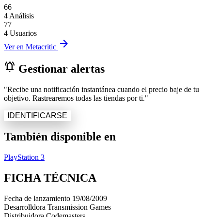
66
4 Análisis
77
4 Usuarios
arrow_forward
Ver en Metacritic
notifications_active
Gestionar alertas
"Recibe una notificación instantánea cuando el precio baje de tu
objetivo. Rastrearemos todas las tiendas por ti."
IDENTIFICARSE
También disponible en
PlayStation 3
FICHA TÉCNICA
Fecha de lanzamiento
19/08/2009
Desarrolldora
Transmission Games
Distribuidora
Codemasters