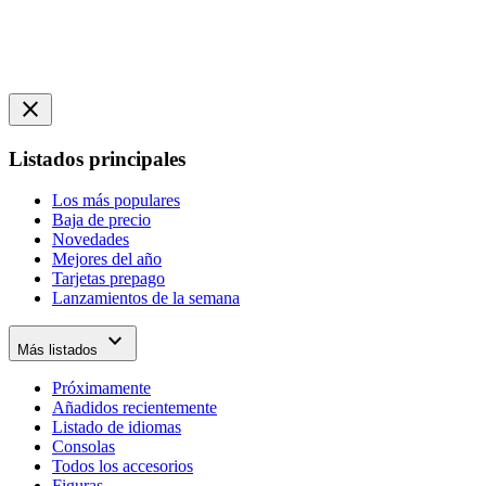
close
Listados principales
Los más populares
Baja de precio
Novedades
Mejores del año
Tarjetas prepago
Lanzamientos de la semana
expand_more
Más listados
Próximamente
Añadidos recientemente
Listado de idiomas
Consolas
Todos los accesorios
Figuras