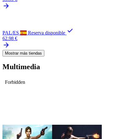
arrow_forward
check
PAL/ES
Reserva disponible
62.98 €
arrow_forward
Mostrar más tiendas
Multimedia