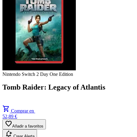
Nintendo Switch 2
Day One Edition
Tomb Raider: Legacy of Atlantis
shopping_cart
Comprar en
52,89 €
favorite
Añadir a favoritos
notification_add
Crear Alerta