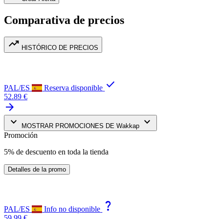
Comparativa de precios
trending_up
HISTÓRICO DE PRECIOS
check
PAL/ES
Reserva disponible
52.89 €
arrow_forward
keyboard_arrow_down
keyboard_arrow_down
MOSTRAR PROMOCIONES DE Wakkap
Promoción
5% de descuento en toda la tienda
Detalles de la promo
question_mark
PAL/ES
Info no disponible
59.99 €