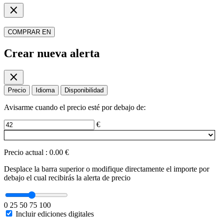
close
COMPRAR EN
Crear nueva alerta
close
Precio
Idioma
Disponibilidad
Avisarme cuando el precio esté por debajo de:
€
Precio actual
:
0.00 €
Desplace la barra superior o modifique directamente el importe por
debajo el cual recibirás la alerta de precio
0
25
50
75
100
Incluir ediciones digitales