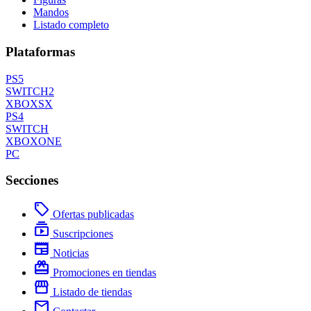
Mandos
Listado completo
Plataformas
PS5
SWITCH2
XBOXSX
PS4
SWITCH
XBOXONE
PC
Secciones
local_offer
Ofertas publicadas
subscriptions
Suscripciones
newspaper
Noticias
redeem
Promociones en tiendas
storefront
Listado de tiendas
mail