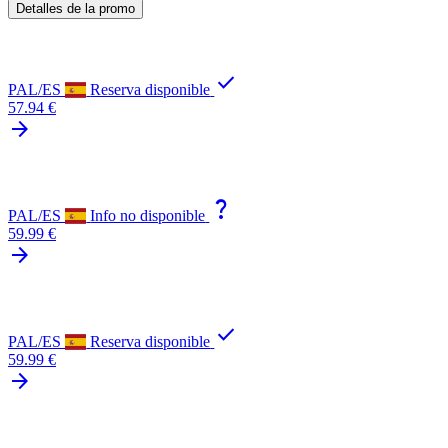
Detalles de la promo
check
PAL/ES
Reserva disponible
57.94 €
arrow_forward
question_mark
PAL/ES
Info no disponible
59.99 €
arrow_forward
check
PAL/ES
Reserva disponible
59.99 €
arrow_forward