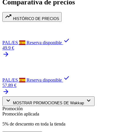
Comparativa de precios
trending_up
HISTÓRICO DE PRECIOS
check
PAL/ES
Reserva disponible
49.9 €
arrow_forward
check
PAL/ES
Reserva disponible
57.89 €
arrow_forward
keyboard_arrow_down
keyboard_arrow_down
MOSTRAR PROMOCIONES DE Wakkap
Promoción
Promoción aplicada
5% de descuento en toda la tienda