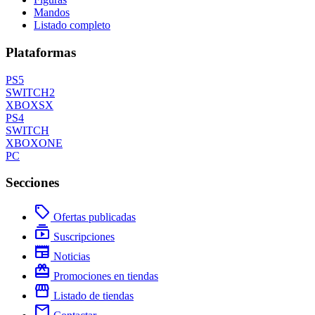
Mandos
Listado completo
Plataformas
PS5
SWITCH2
XBOXSX
PS4
SWITCH
XBOXONE
PC
Secciones
local_offer
Ofertas publicadas
subscriptions
Suscripciones
newspaper
Noticias
redeem
Promociones en tiendas
storefront
Listado de tiendas
mail