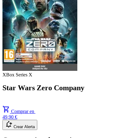
XBox Series X
Star Wars Zero Company
shopping_cart
Comprar en
49,90 €
notification_add
Crear Alerta