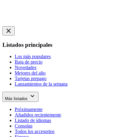
close
Listados principales
Los más populares
Baja de precio
Novedades
Mejores del año
Tarjetas prepago
Lanzamientos de la semana
expand_more
Más listados
Próximamente
Añadidos recientemente
Listado de idiomas
Consolas
Todos los accesorios
Figuras