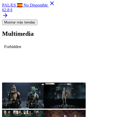
close
PAL/ES
No Disponible
62.8 €
arrow_forward
Mostrar más tiendas
Multimedia