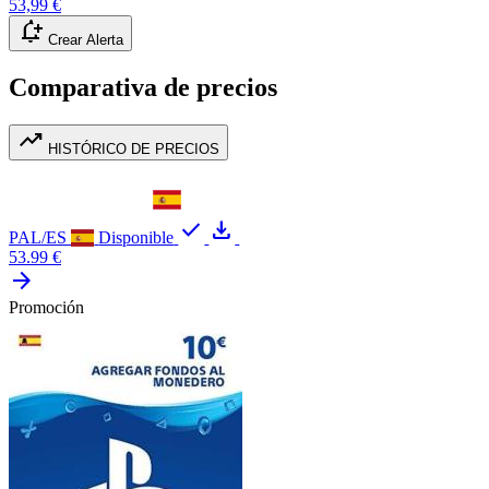
53,99 €
notification_add
Crear Alerta
Comparativa de precios
trending_up
HISTÓRICO DE PRECIOS
check
download
PAL/ES
Disponible
53.99 €
arrow_forward
Promoción