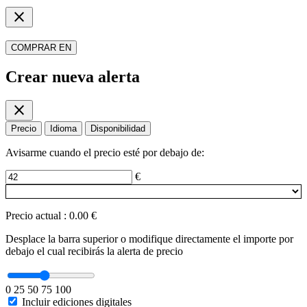
close
COMPRAR EN
Crear nueva alerta
close
Precio
Idioma
Disponibilidad
Avisarme cuando el precio esté por debajo de:
€
Precio actual
:
0.00 €
Desplace la barra superior o modifique directamente el importe por
debajo el cual recibirás la alerta de precio
0
25
50
75
100
Incluir ediciones digitales