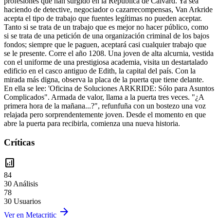
profesiones que han surgido en la República de Calvard. Ya sea
haciendo de detective, negociador o cazarrecompensas, Van Arkride
acepta el tipo de trabajo que fuentes legítimas no pueden aceptar.
Tanto si se trata de un trabajo que es mejor no hacer público, como
si se trata de una petición de una organización criminal de los bajos
fondos; siempre que le paguen, aceptará casi cualquier trabajo que
se le presente. Corre el año 1208. Una joven de alta alcurnia, vestida
con el uniforme de una prestigiosa academia, visita un destartalado
edificio en el casco antiguo de Edith, la capital del país. Con la
mirada más digna, observa la placa de la puerta que tiene delante.
En ella se lee: 'Oficina de Soluciones ARKRIDE: Sólo para Asuntos
Complicados". Armada de valor, llama a la puerta tres veces. "¿A
primera hora de la mañana...?", refunfuña con un bostezo una voz
relajada pero sorprendentemente joven. Desde el momento en que
abre la puerta para recibirla, comienza una nueva historia.
Críticas
analytics
84
30 Análisis
78
30 Usuarios
arrow_forward
Ver en Metacritic