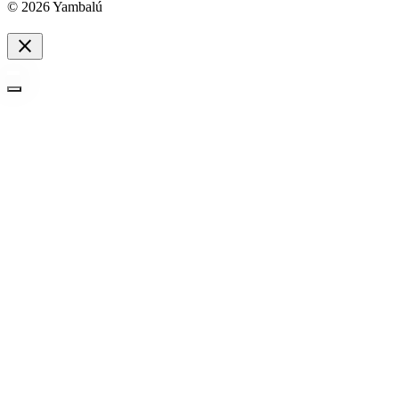
© 2026 Yambalú
close