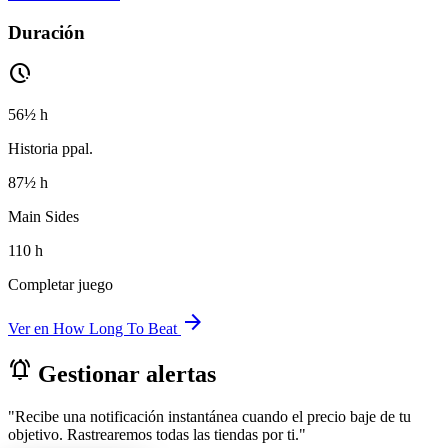
Duración
pace
56½ h
Historia ppal.
87½ h
Main Sides
110 h
Completar juego
arrow_forward
Ver en How Long To Beat
notifications_active
Gestionar alertas
"Recibe una notificación instantánea cuando el precio baje de tu
objetivo. Rastrearemos todas las tiendas por ti."