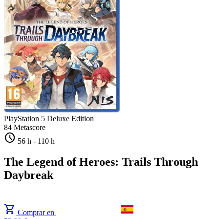
PlayStation 5
Deluxe Edition
84
Metascore
schedule
56 h
-
110 h
The Legend of Heroes: Trails Through
Daybreak
shopping_cart
Comprar en