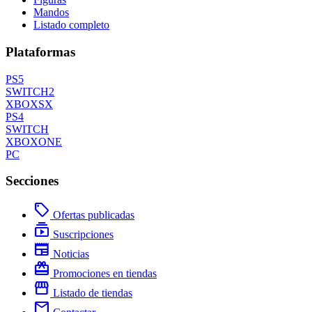
Mandos
Listado completo
Plataformas
PS5
SWITCH2
XBOXSX
PS4
SWITCH
XBOXONE
PC
Secciones
local_offer
Ofertas publicadas
subscriptions
Suscripciones
newspaper
Noticias
redeem
Promociones en tiendas
storefront
Listado de tiendas
mail