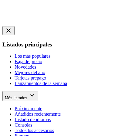
close
Listados principales
Los más populares
Baja de precio
Novedades
Mejores del año
Tarjetas prepago
Lanzamientos de la semana
expand_more
Más listados
Próximamente
Añadidos recientemente
Listado de idiomas
Consolas
Todos los accesorios
Figuras