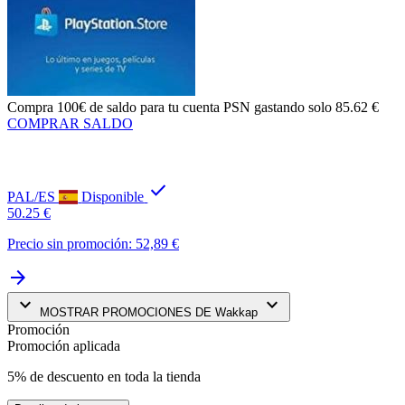
Compra
100€ de saldo
para tu cuenta PSN gastando solo
85.62 €
COMPRAR SALDO
check
PAL/ES
Disponible
50.25 €
Precio sin promoción: 52,89 €
arrow_forward
keyboard_arrow_down
keyboard_arrow_down
MOSTRAR PROMOCIONES DE Wakkap
Promoción
Promoción aplicada
5% de descuento en toda la tienda