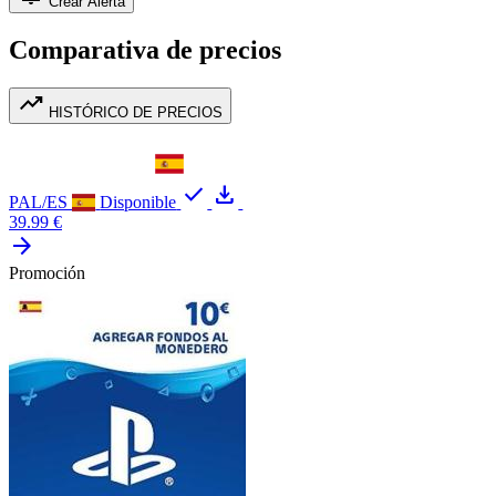
Crear Alerta
Comparativa de precios
trending_up
HISTÓRICO DE PRECIOS
check
download
PAL/ES
Disponible
39.99 €
arrow_forward
Promoción