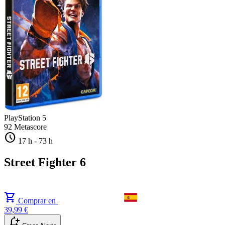
PlayStation 5
92
Metascore
schedule
17 h
-
73 h
Street Fighter 6
shopping_cart
Comprar en
39,99 €
notification_add