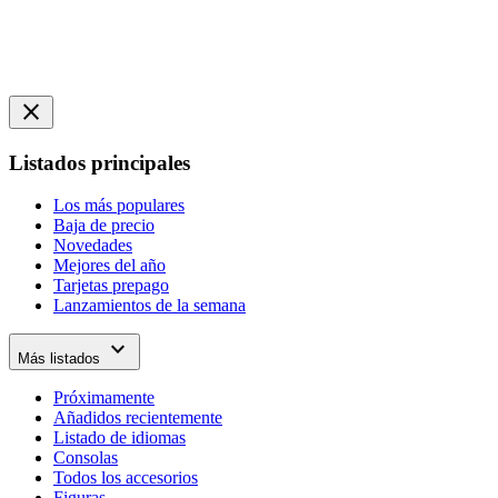
close
Listados principales
Los más populares
Baja de precio
Novedades
Mejores del año
Tarjetas prepago
Lanzamientos de la semana
expand_more
Más listados
Próximamente
Añadidos recientemente
Listado de idiomas
Consolas
Todos los accesorios
Figuras