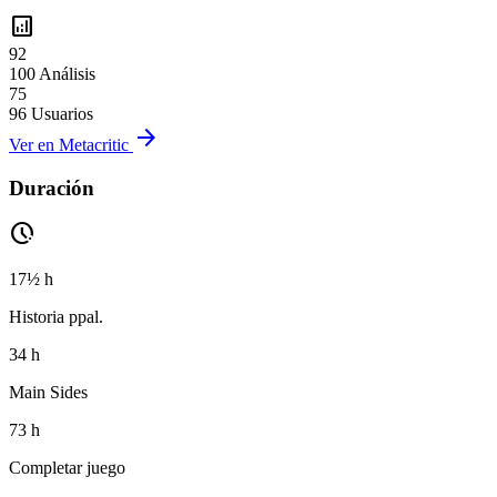
analytics
92
100 Análisis
75
96 Usuarios
arrow_forward
Ver en Metacritic
Duración
pace
17½ h
Historia ppal.
34 h
Main Sides
73 h
Completar juego