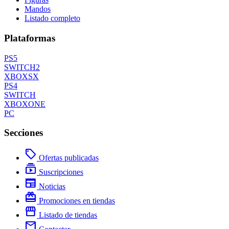
Mandos
Listado completo
Plataformas
PS5
SWITCH2
XBOXSX
PS4
SWITCH
XBOXONE
PC
Secciones
local_offer
Ofertas publicadas
subscriptions
Suscripciones
newspaper
Noticias
redeem
Promociones en tiendas
storefront
Listado de tiendas
mail