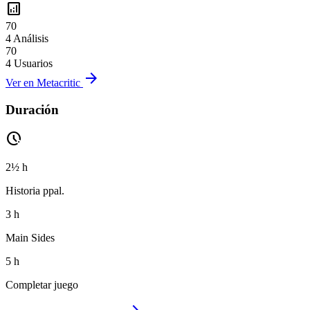
analytics
70
4 Análisis
70
4 Usuarios
arrow_forward
Ver en Metacritic
Duración
pace
2½ h
Historia ppal.
3 h
Main Sides
5 h
Completar juego