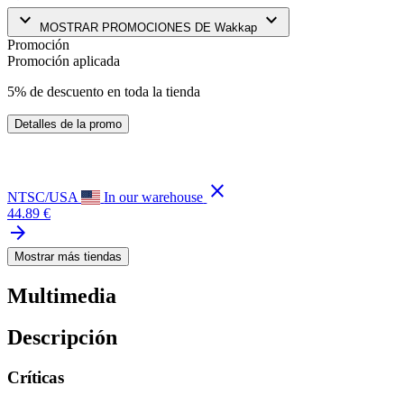
keyboard_arrow_down
keyboard_arrow_down
MOSTRAR PROMOCIONES DE Wakkap
Promoción
Promoción aplicada
5% de descuento en toda la tienda
Detalles de la promo
close
NTSC/USA
In our warehouse
44.89 €
arrow_forward
Mostrar más tiendas
Multimedia
Descripción
Críticas