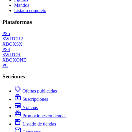
Mandos
Listado completo
Plataformas
PS5
SWITCH2
XBOXSX
PS4
SWITCH
XBOXONE
PC
Secciones
local_offer
Ofertas publicadas
subscriptions
Suscripciones
newspaper
Noticias
redeem
Promociones en tiendas
storefront
Listado de tiendas
mail