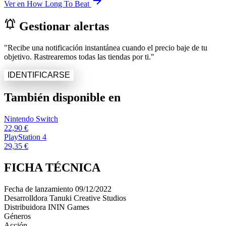
arrow_forward
Ver en How Long To Beat
notifications_active
Gestionar alertas
"Recibe una notificación instantánea cuando el precio baje de tu
objetivo. Rastrearemos todas las tiendas por ti."
IDENTIFICARSE
También disponible en
Nintendo Switch
22,90 €
PlayStation 4
29,35 €
FICHA TÉCNICA
Fecha de lanzamiento
09/12/2022
Desarrolldora
Tanuki Creative Studios
Distribuidora
ININ Games
Géneros
Acción