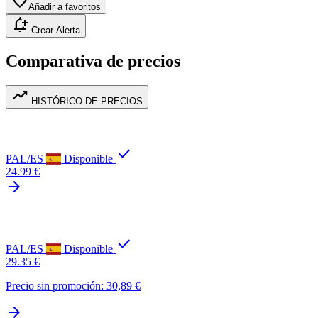
favorite
Añadir a favoritos
notification_add
Crear Alerta
Comparativa de precios
trending_up
HISTÓRICO DE PRECIOS
check
PAL/ES
Disponible
24.99 €
arrow_forward
check
PAL/ES
Disponible
29.35 €
Precio sin promoción: 30,89 €
arrow_forward