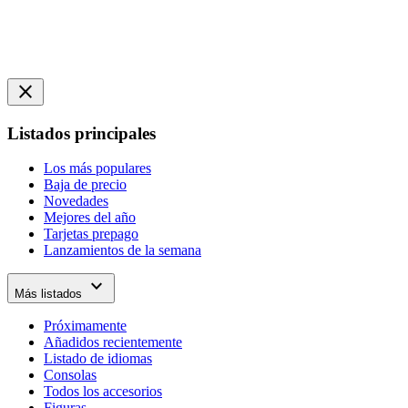
close
Listados principales
Los más populares
Baja de precio
Novedades
Mejores del año
Tarjetas prepago
Lanzamientos de la semana
expand_more
Más listados
Próximamente
Añadidos recientemente
Listado de idiomas
Consolas
Todos los accesorios
Figuras