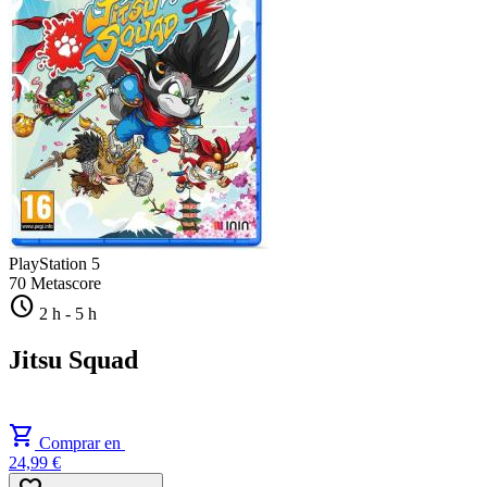
PlayStation 5
70
Metascore
schedule
2 h
-
5 h
Jitsu Squad
shopping_cart
Comprar en
24,99 €