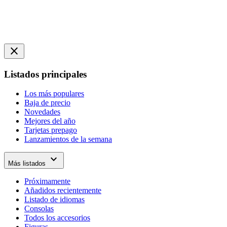
close
Listados principales
Los más populares
Baja de precio
Novedades
Mejores del año
Tarjetas prepago
Lanzamientos de la semana
expand_more
Más listados
Próximamente
Añadidos recientemente
Listado de idiomas
Consolas
Todos los accesorios
Figuras