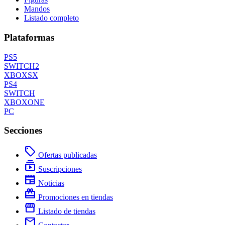
Mandos
Listado completo
Plataformas
PS5
SWITCH2
XBOXSX
PS4
SWITCH
XBOXONE
PC
Secciones
local_offer
Ofertas publicadas
subscriptions
Suscripciones
newspaper
Noticias
redeem
Promociones en tiendas
storefront
Listado de tiendas
mail