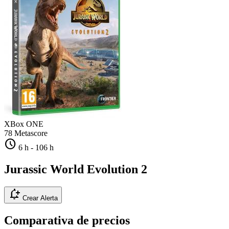
XBox ONE
78
Metascore
schedule
6 h
-
106 h
Jurassic World Evolution 2
notification_add
Crear Alerta
Comparativa de precios