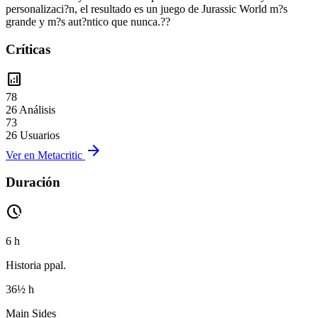
personalizaci?n, el resultado es un juego de Jurassic World m?s
grande y m?s aut?ntico que nunca.??
Críticas
analytics
78
26 Análisis
73
26 Usuarios
arrow_forward
Ver en Metacritic
Duración
pace
6 h
Historia ppal.
36½ h
Main Sides