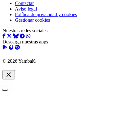
Contactar
Aviso legal
Política de privacidad y cookies
Gestionar cookies
Nuestras redes sociales
Descarga nuestras apps
© 2026 Yambalú
close